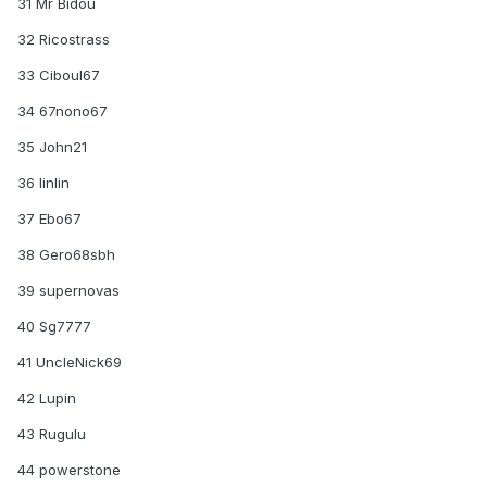
31 Mr Bidou
32 Ricostrass
33 Ciboul67
34 67nono67
35 John21
36 linlin
37 Ebo67
38 Gero68sbh
39 supernovas
40 Sg7777
41 UncleNick69
42 Lupin
43 Rugulu
44 powerstone