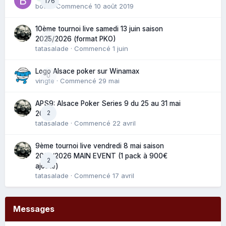
176
bouli
· Commencé
10 août 2019
10ème tournoi live samedi 13 juin saison
0
2025/2026 (format PKO)
tatasalade
· Commencé
1 juin
Logo Alsace poker sur Winamax
0
vingte
· Commencé
29 mai
APS9: Alsace Poker Series 9 du 25 au 31 mai
2
2025
tatasalade
· Commencé
22 avril
9ème tournoi live vendredi 8 mai saison
2025/2026 MAIN EVENT (1 pack à 900€
2
ajouté)
tatasalade
· Commencé
17 avril
Messages