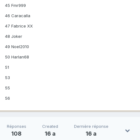
45 Fmr999
46 Caracalla
47 Fabrice XX
48 Joker
49 Noel2010
50 Harlan68
51
53
55
56
Réponses
Created
Dernière réponse
108
16 a
16 a