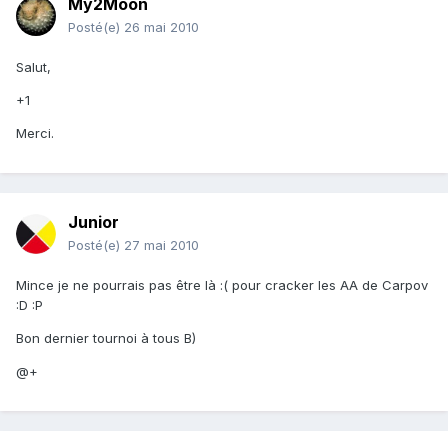
My2Moon
Posté(e)
26 mai 2010
Salut,
+1
Merci.
Junior
Posté(e)
27 mai 2010
Mince je ne pourrais pas être là :( pour cracker les AA de Carpov
:D :P
Bon dernier tournoi à tous B)
@+