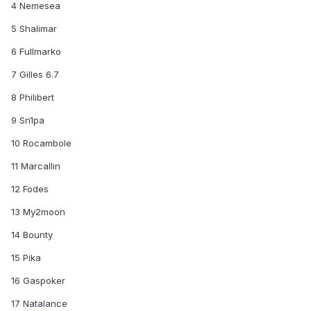
4 Nemesea
5 Shalimar
6 Fullmarko
7 Gilles 6.7
8 Philibert
9 Sn1pa
10 Rocambole
11 Marcallin
12 Fodes
13 My2moon
14 Bounty
15 Pika
16 Gaspoker
17 Natalance