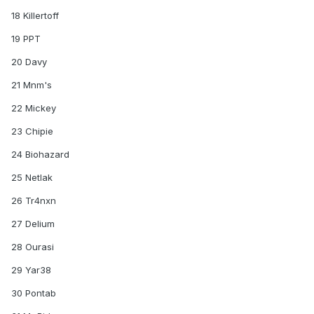
18 Killertoff
19 PPT
20 Davy
21 Mnm's
22 Mickey
23 Chipie
24 Biohazard
25 Netlak
26 Tr4nxn
27 Delium
28 Ourasi
29 Yar38
30 Pontab