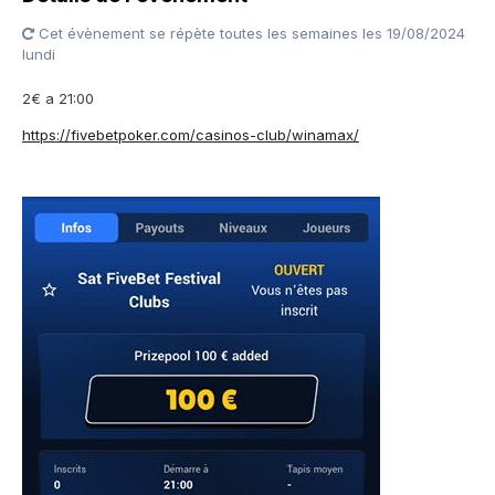
Cet évènement se répète toutes les semaines les 19/08/2024
lundi
2€ a 21:00
https://fivebetpoker.com/casinos-club/winamax/