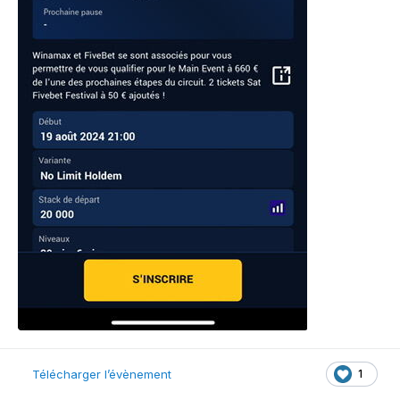
1
Télécharger l’évènement