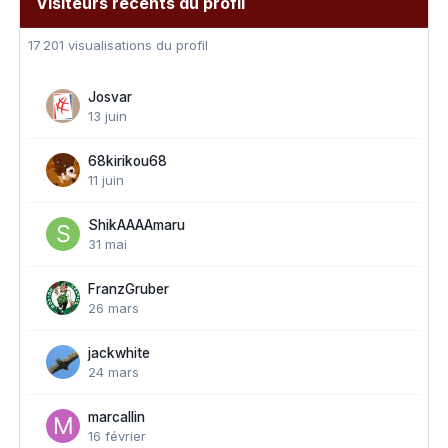
Visiteurs récents du profil
17 201 visualisations du profil
Josvar
13 juin
68kirikou68
11 juin
ShikAAAAmaru
31 mai
FranzGruber
26 mars
jackwhite
24 mars
marcallin
16 février