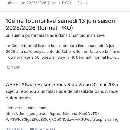
juin saison 2025/2026 (format PKO)
1 juin
10ème tournoi live samedi 13 juin saison
2025/2026 (format PKO)
un sujet a posté
tatasalade
dans
Championnats Live
Le 10ème tournoi live de la saison aura lieu le samedi 13 juin
2026 à la salle polyvalente de Scherwiller, en face de la mairie.
Tournoi limité à 50 joueurs ! Buy-in: 40€ Format: normal NLHE...
1 juin
APS9: Alsace Poker Series 9 du 25 au 31 mai 2025
sujet a répondu à un
tatasalade
de
tatasalade
dans
Alsace
Poker Series
Lien vers le classement:
https://docs.google.com/spreadsheets/d/1p0OvTD-
WP3WtcB0lgsZKoq8j0uxjKOe0_1Qdzw-VFGU/edit?usp=sharing
26 mai
2 réponses