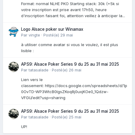
Format: normal NLHE PKO Starting stack: 30k (+5k si
votre inscription est prise avant 17h50, heure
d'inscription faisant foi, attention veillez à anticiper la...
Logo Alsace poker sur Winamax
Par
vingte
·
Posté(e)
29 mai
à utiliser comme avatar si vous le voulez, il est plus
lisible :
APS9: Alsace Poker Series 9 du 25 au 31 mai 2025
Par
tatasalade
·
Posté(e)
26 mai
Lien vers le
classement: https://docs.google.com/spreadsheets/d/1p
0OvTD-WP3WtcB0lgsZKoq8j0uxjKOe0_1Qdzw-
VFGU/edit?usp=sharing
APS9: Alsace Poker Series 9 du 25 au 31 mai 2025
Par
tatasalade
·
Posté(e)
25 mai
UP!