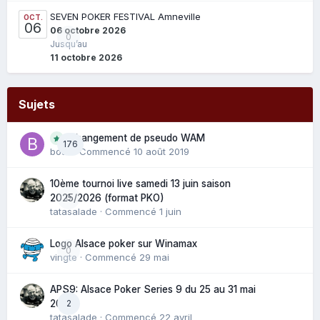
SEVEN POKER FESTIVAL Amneville
OCT.
06
06 octobre 2026
0
Jusqu’au
11 octobre 2026
Sujets
Changement de pseudo WAM
176
bouli
· Commencé
10 août 2019
10ème tournoi live samedi 13 juin saison
0
2025/2026 (format PKO)
tatasalade
· Commencé
1 juin
Logo Alsace poker sur Winamax
0
vingte
· Commencé
29 mai
APS9: Alsace Poker Series 9 du 25 au 31 mai
2
2025
tatasalade
· Commencé
22 avril