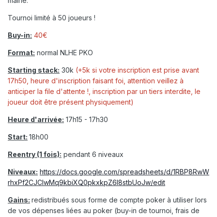
mairie.
Tournoi limité à 50 joueurs !
Buy-in:
40€
Format:
normal NLHE PKO
Starting stack:
30k
(+5k si votre inscription est prise avant
17h50, heure d'inscription faisant foi, attention veillez à
anticiper la file d'attente !, inscription par un tiers interdite, le
joueur doit être présent physiquement)
Heure d'arrivée:
17h15 - 17h30
Start:
18h00
Reentry (1 fois):
pendant 6 niveaux
Niveaux:
https://docs.google.com/spreadsheets/d/1RBP8RwW
rhxPf2CJCIwMq9kbiXQ0pkxkpZ6l8stbUoJw/edit
Gains:
redistribués sous forme de compte poker à utiliser lors
de vos dépenses liées au poker (buy-in de tournoi, frais de