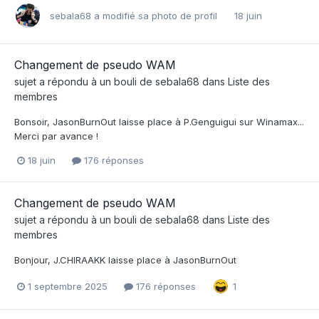
sebala68
a modifié sa photo de profil
18 juin
Changement de pseudo WAM
sujet a répondu à un
bouli
de
sebala68
dans
Liste des
membres
Bonsoir, JasonBurnOut laisse place à P.Genguigui sur Winamax...
Merci par avance !
18 juin
176 réponses
Changement de pseudo WAM
sujet a répondu à un
bouli
de
sebala68
dans
Liste des
membres
Bonjour, J.CHIRAAKK laisse place à JasonBurnOut
1 septembre 2025
176 réponses
1