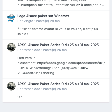
d'inscription faisant foi, attention veillez à anticiper la...
Logo Alsace poker sur Winamax
Par
vingte
·
Posté(e)
29 mai
à utiliser comme avatar si vous le voulez, il est plus
lisible :
APS9: Alsace Poker Series 9 du 25 au 31 mai 2025
Par
tatasalade
·
Posté(e)
26 mai
Lien vers le
classement: https://docs.google.com/spreadsheets/d/1p
0OvTD-WP3WtcB0lgsZKoq8j0uxjKOe0_1Qdzw-
VFGU/edit?usp=sharing
APS9: Alsace Poker Series 9 du 25 au 31 mai 2025
Par
tatasalade
·
Posté(e)
25 mai
UP!