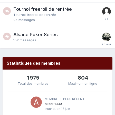
Tournoi freeroll de rentrée
Tournoi freeroll de rentrée
25
messages
Alsace Poker Series
152
messages
Statistiques des membres
1 975
804
Total des membres
Maximum en ligne
MEMBRE LE PLUS RÉCENT
aksel11330
Inscription
12 juin