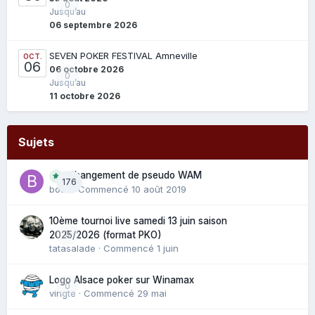
0
Jusqu’au
06 septembre 2026
SEVEN POKER FESTIVAL Amneville
OCT.
06
06 octobre 2026
0
Jusqu’au
11 octobre 2026
Sujets
Changement de pseudo WAM
176
bouli
· Commencé
10 août 2019
10ème tournoi live samedi 13 juin saison
0
2025/2026 (format PKO)
tatasalade
· Commencé
1 juin
Logo Alsace poker sur Winamax
0
vingte
· Commencé
29 mai