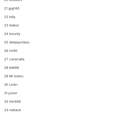
21 gigi145
22 billy
23 blakol
24 bounty
25 deejaycilaos
26 rm90
27 caracalla
28 bitti68
29 Mr bidou
30 Linlin
31 junior
32 fmr999
33 netlack