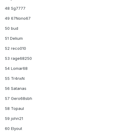
48 Sg7777
49 67Nono67
50 bud
51 Delium
52 reco010
53 rage68250
54 Lomar68
55 Tr4nxN
56 Satanas
57 Gero68sbh
58 Topaul
59 john21
60 Elyout