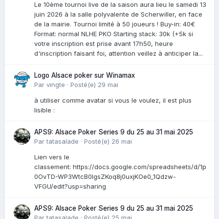
Le 10ème tournoi live de la saison aura lieu le samedi 13
juin 2026 à la salle polyvalente de Scherwiller, en face
de la mairie. Tournoi limité à 50 joueurs ! Buy-in: 40€
Format: normal NLHE PKO Starting stack: 30k (+5k si
votre inscription est prise avant 17h50, heure
d'inscription faisant foi, attention veillez à anticiper la...
Logo Alsace poker sur Winamax
Par
vingte
·
Posté(e)
29 mai
à utiliser comme avatar si vous le voulez, il est plus
lisible :
APS9: Alsace Poker Series 9 du 25 au 31 mai 2025
Par
tatasalade
·
Posté(e)
26 mai
Lien vers le
classement: https://docs.google.com/spreadsheets/d/1p
0OvTD-WP3WtcB0lgsZKoq8j0uxjKOe0_1Qdzw-
VFGU/edit?usp=sharing
APS9: Alsace Poker Series 9 du 25 au 31 mai 2025
Par
tatasalade
·
Posté(e)
25 mai