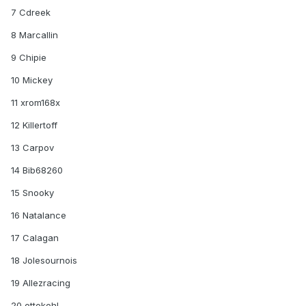
7 Cdreek
8 Marcallin
9 Chipie
10 Mickey
11 xrom168x
12 Killertoff
13 Carpov
14 Bib68260
15 Snooky
16 Natalance
17 Calagan
18 Jolesournois
19 Allezracing
20 ottokohl