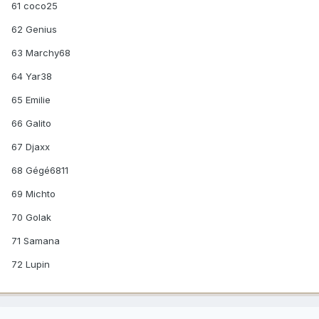
61 coco25
62 Genius
63 Marchy68
64 Yar38
65 Emilie
66 Galito
67 Djaxx
68 Gégé6811
69 Michto
70 Golak
71 Samana
72 Lupin