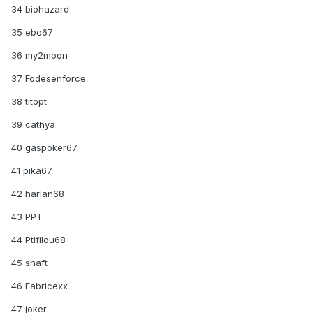
34 biohazard
35 ebo67
36 my2moon
37 Fodesenforce
38 titopt
39 cathya
40 gaspoker67
41 pika67
42 harlan68
43 PPT
44 Ptifilou68
45 shaft
46 Fabricexx
47 joker