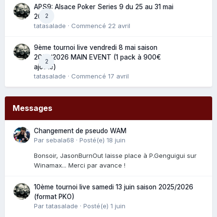
APS9: Alsace Poker Series 9 du 25 au 31 mai
2
2025
tatasalade
· Commencé
22 avril
9ème tournoi live vendredi 8 mai saison
2025/2026 MAIN EVENT (1 pack à 900€
2
ajouté)
tatasalade
· Commencé
17 avril
Messages
Changement de pseudo WAM
Par
sebala68
·
Posté(e)
18 juin
Bonsoir, JasonBurnOut laisse place à P.Genguigui sur
Winamax... Merci par avance !
10ème tournoi live samedi 13 juin saison 2025/2026
(format PKO)
Par
tatasalade
·
Posté(e)
1 juin