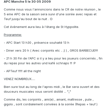
APC Manche 5 le 30 05 2009
Comme nous vous l'annoncions dans le CR de notre réunion , le
5 eme APC de la saison sera suivi d'une soirée avec repas et
Teuf jusqu'au bout de la nuit . :D
Cet évènement aura lieu à l'étang de St Hyppolite.
Programme:
- APC Start 13 h30 , présence souhaité 13 h
- Diner vers 20 h ( Avec conjoints etc .. ;) ) , GROS BARBECUE!!!!
- 21 h 30 Fin de l'APC si il y a lieu pour les joueurs concernés , fin
du repas pour les autres und kafé schnaps !!! :P
- APTeuf !!!!!! all the night
VENEZ NOMBREUX.....
Bien sure tout au long de l'apres midi , le Bar sera ouvert et des
douceurs musicales vous seront distillé ... ^_^
Comme dis, les conjoints , ami(e) , amant, maîtresse , pute ,
gigolo , sont cordialement conviées à la soirée (Repas + teuf )