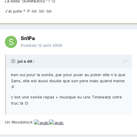
La belle "JEANNEKISS" ? :D
J'ai juste ? :P :lol: :lol: :lol:
Sn1Pa
Posté(e)
12 avril 2009
jul a dit :
ben oui pour la soirée, par pour jouer au poker elle n'a que
2ans, elle est aussi douée que son pere mais quand meme
:P
c'est une soirée repas + musique ou une Timewarp votre
truc là :D
Un Woodstock