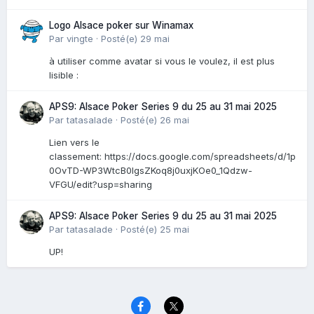
Logo Alsace poker sur Winamax
Par
vingte
·
Posté(e)
29 mai
à utiliser comme avatar si vous le voulez, il est plus
lisible :
APS9: Alsace Poker Series 9 du 25 au 31 mai 2025
Par
tatasalade
·
Posté(e)
26 mai
Lien vers le
classement: https://docs.google.com/spreadsheets/d/1p
0OvTD-WP3WtcB0lgsZKoq8j0uxjKOe0_1Qdzw-
VFGU/edit?usp=sharing
APS9: Alsace Poker Series 9 du 25 au 31 mai 2025
Par
tatasalade
·
Posté(e)
25 mai
UP!