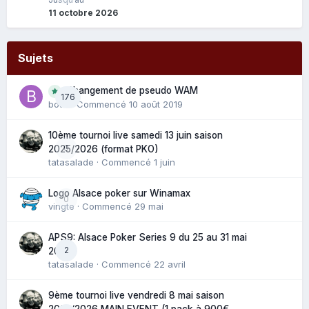
11 octobre 2026
Sujets
Changement de pseudo WAM
176
bouli
· Commencé
10 août 2019
10ème tournoi live samedi 13 juin saison
0
2025/2026 (format PKO)
tatasalade
· Commencé
1 juin
Logo Alsace poker sur Winamax
0
vingte
· Commencé
29 mai
APS9: Alsace Poker Series 9 du 25 au 31 mai
2
2025
tatasalade
· Commencé
22 avril
9ème tournoi live vendredi 8 mai saison
2025/2026 MAIN EVENT (1 pack à 900€