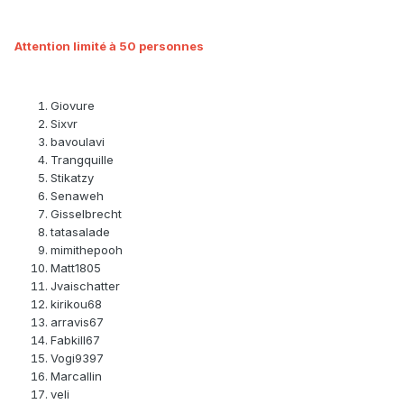
Attention limité à 50 personnes
Giovure
Sixvr
bavoulavi
Trangquille
Stikatzy
Senaweh
Gisselbrecht
tatasalade
mimithepooh
Matt1805
Jvaischatter
kirikou68
arravis67
Fabkill67
Vogi9397
Marcallin
veli