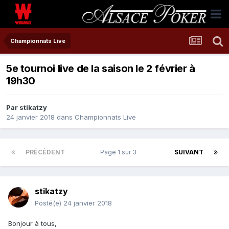
Championnats Live
5e tournoi live de la saison le 2 février à
19h30
Par
stikatzy
24 janvier 2018
dans
Championnats Live
PRÉCÉDENT
Page 1 sur 3
SUIVANT
stikatzy
Posté(e)
24 janvier 2018
Bonjour à tous,