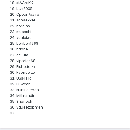
stAArcKK
bch2005
CpourPpaire
schaekker
borgias
musashi
voulpiac
benben1968
hdone
delium
viportos68
Fishette xx
Fabrice xx
USs4siig
I Swear
NutsLeIench
Mithrandir
Sherlock
Squeezophren