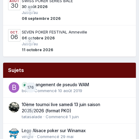
SWISS POKER SERIES BÂLE
AOÛT
30
30 août 2026
0
Jusqu’au
06 septembre 2026
SEVEN POKER FESTIVAL Amneville
OCT.
06
06 octobre 2026
0
Jusqu’au
11 octobre 2026
Sujets
Changement de pseudo WAM
176
bouli
· Commencé
10 août 2019
10ème tournoi live samedi 13 juin saison
0
2025/2026 (format PKO)
tatasalade
· Commencé
1 juin
Logo Alsace poker sur Winamax
0
vingte
· Commencé
29 mai