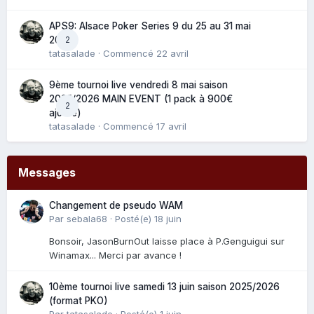
APS9: Alsace Poker Series 9 du 25 au 31 mai
2
2025
tatasalade
· Commencé
22 avril
9ème tournoi live vendredi 8 mai saison
2025/2026 MAIN EVENT (1 pack à 900€
2
ajouté)
tatasalade
· Commencé
17 avril
Messages
Changement de pseudo WAM
Par
sebala68
·
Posté(e)
18 juin
Bonsoir, JasonBurnOut laisse place à P.Genguigui sur
Winamax... Merci par avance !
10ème tournoi live samedi 13 juin saison 2025/2026
(format PKO)