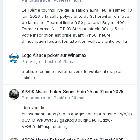
Par
tatasalade
·
Posté(e)
1 juin
Le 10ème tournoi live de la saison aura lieu le samedi 13
juin 2026 à la salle polyvalente de Scherwiller, en face
de la mairie. Tournoi limité à 50 joueurs ! Buy-in: 40€
Format: normal NLHE PKO Starting stack: 30k (+5k si
votre inscription est prise avant 17h50, heure
d'inscription faisant foi, attention veillez à anticiper la...
Logo Alsace poker sur Winamax
Par
vingte
·
Posté(e)
29 mai
à utiliser comme avatar si vous le voulez, il est plus
lisible :
APS9: Alsace Poker Series 9 du 25 au 31 mai 2025
Par
tatasalade
·
Posté(e)
26 mai
Lien vers le
classement: https://docs.google.com/spreadsheets/d/1p
0OvTD-WP3WtcB0lgsZKoq8j0uxjKOe0_1Qdzw-
VFGU/edit?usp=sharing