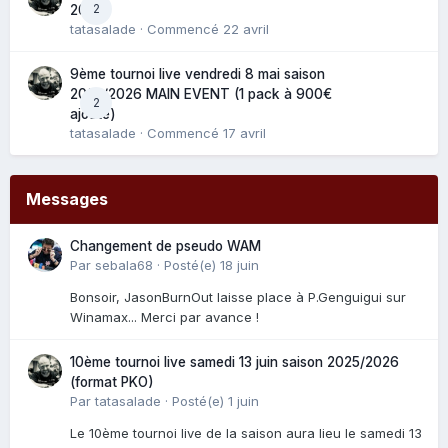
2
2025
tatasalade
· Commencé
22 avril
9ème tournoi live vendredi 8 mai saison
2025/2026 MAIN EVENT (1 pack à 900€
2
ajouté)
tatasalade
· Commencé
17 avril
Messages
Changement de pseudo WAM
Par
sebala68
·
Posté(e)
18 juin
Bonsoir, JasonBurnOut laisse place à P.Genguigui sur
Winamax... Merci par avance !
10ème tournoi live samedi 13 juin saison 2025/2026
(format PKO)
Par
tatasalade
·
Posté(e)
1 juin
Le 10ème tournoi live de la saison aura lieu le samedi 13