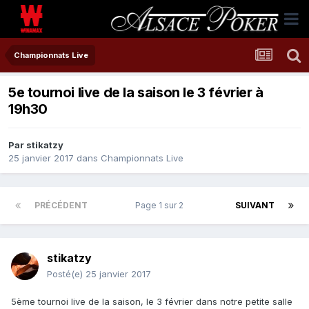
Championnats Live
5e tournoi live de la saison le 3 février à
19h30
Par
stikatzy
25 janvier 2017
dans
Championnats Live
PRÉCÉDENT
Page 1 sur 2
SUIVANT
stikatzy
Posté(e)
25 janvier 2017
5ème tournoi live de la saison, le 3 février dans notre petite salle