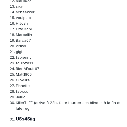
starbuzz
sixvr
schaekker
voulpiac
H.Josh
Otto Kohl
Marcallin
Barca67
kirikou
gigi
fabjenny
foulozass
RienAFoutr67
Matt1805
Giovure
Fishette
fabxxx
Jeluc
KillerToFF (arrive à 22h, faire tourner ses blindes à la fin du
late reg)
USs4Siig