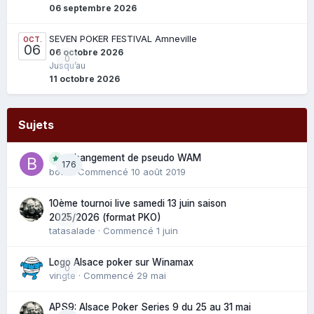
06 septembre 2026
SEVEN POKER FESTIVAL Amneville
OCT.
06
06 octobre 2026
0
Jusqu’au
11 octobre 2026
Sujets
Changement de pseudo WAM
176
bouli
· Commencé
10 août 2019
10ème tournoi live samedi 13 juin saison
0
2025/2026 (format PKO)
tatasalade
· Commencé
1 juin
Logo Alsace poker sur Winamax
0
vingte
· Commencé
29 mai
APS9: Alsace Poker Series 9 du 25 au 31 mai