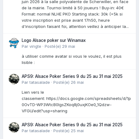
juin 2026 à la salle polyvalente de Scherwiller, en face
de la mairie. Tournoi limité à 50 joueurs ! Buy-in: 40€
Format: normal NLHE PKO Starting stack: 30k (+5k si
votre inscription est prise avant 17h50, heure
d'inscription faisant foi, attention veillez à anticiper la...
Logo Alsace poker sur Winamax
Par
vingte
·
Posté(e)
29 mai
à utiliser comme avatar si vous le voulez, il est plus
lisible :
APS9: Alsace Poker Series 9 du 25 au 31 mai 2025
Par
tatasalade
·
Posté(e)
26 mai
Lien vers le
classement: https://docs.google.com/spreadsheets/d/1p
0OvTD-WP3WtcB0lgsZKoq8j0uxjKOe0_1Qdzw-
VFGU/edit?usp=sharing
APS9: Alsace Poker Series 9 du 25 au 31 mai 2025
Par
tatasalade
·
Posté(e)
25 mai