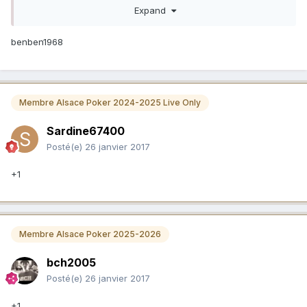
terminer vers 4h du matin (au lieu de 7h), mais nous
Expand
maintiendrons un maximum de jouabilité.
*Le buy-in est fixé à 40€ pour tous les tournois de la
benben1968
saison.
Le prizepool est en totalité redistribué sous forme de bons
d'achat ou de compte poker.
Membre Alsace Poker 2024-2025 Live Only
Par ailleurs un pack pour un tournoi live offert par notre
partenaire Winamax sera destiné au joueur le plus régulier
Sardine67400
de la saison. Nous allons en effet tenir un classement de
Posté(e)
26 janvier 2017
vos meilleures performances à nos tournois live. Sur la
totalité des 8 tournois réguliers nous retiendrons les 5
+1
meilleures réussites.
Boissons fraiches, café, snacks et sandwichs sont à votre
disposition.
Membre Alsace Poker 2025-2026
Attention, tournoi limité à 50 personnes
bch2005
Merci de vous inscrire à la suite de ce post.
Posté(e)
26 janvier 2017
Shalikill
Bavoulavi
+1