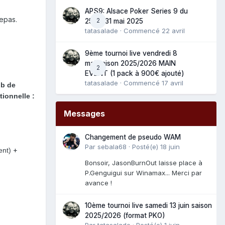
APS9: Alsace Poker Series 9 du
repas.
2
25 au 31 mai 2025
tatasalade
· Commencé
22 avril
9ème tournoi live vendredi 8
mai saison 2025/2026 MAIN
2
EVENT (1 pack à 900€ ajouté)
tatasalade
· Commencé
17 avril
nb de
ionnelle :
Messages
Changement de pseudo WAM
Par
sebala68
·
Posté(e)
18 juin
+
ent)
Bonsoir, JasonBurnOut laisse place à
P.Genguigui sur Winamax... Merci par
avance !
10ème tournoi live samedi 13 juin saison
2025/2026 (format PKO)
Par
tatasalade
·
Posté(e)
1 juin