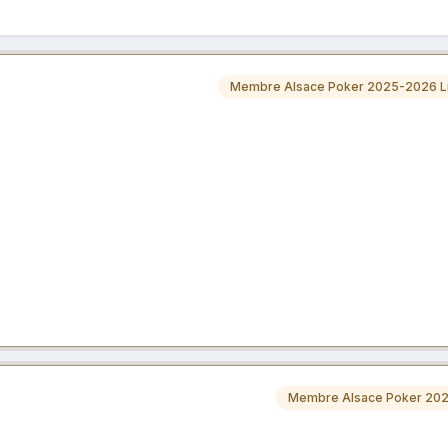
Membre Alsace Poker 2025-2026 Li
Membre Alsace Poker 20