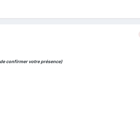
de confirmer votre présence)