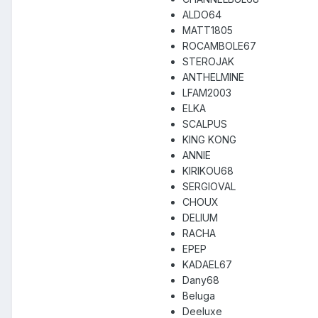
ALDO64
MATT1805
ROCAMBOLE67
STEROJAK
ANTHELMINE
LFAM2003
ELKA
SCALPUS
KING KONG
ANNIE
KIRIKOU68
SERGIOVAL
CHOUX
DELIUM
RACHA
EPEP
KADAEL67
Dany68
Beluga
Deeluxe