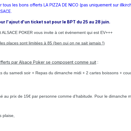
tous les bons offerts LA PIZZA DE NICO (pas uniquement sur illkirc
LSACE.
 l'ajout d'un ticket sat pour le BPT du 25 au 28 juin.
 et ALSACE POKER vous invite à cet événement qui est EV+++
les places sont limitées à 85 (ben oui on ne sait jamais !)
offerts par Alsace Poker se composent comme suit
:
s du samedi soir + Repas du dimanche midi + 2 cartes boissons + cou
sé au prix de 15€ par personne comme d’habitude. Pour le dimanche m
 plaise,