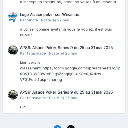
d'inscription faisant foi, attention veillez à anticiper la...
Logo Alsace poker sur Winamax
Par
vingte
·
Posté(e)
29 mai
à utiliser comme avatar si vous le voulez, il est plus
lisible :
APS9: Alsace Poker Series 9 du 25 au 31 mai 2025
Par
tatasalade
·
Posté(e)
26 mai
Lien vers le
classement: https://docs.google.com/spreadsheets/d/1p
0OvTD-WP3WtcB0lgsZKoq8j0uxjKOe0_1Qdzw-
VFGU/edit?usp=sharing
APS9: Alsace Poker Series 9 du 25 au 31 mai 2025
Par
tatasalade
·
Posté(e)
25 mai
UP!