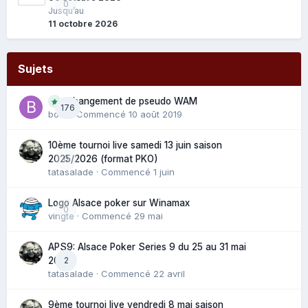
0
Jusqu’au
11 octobre 2026
Sujets
Changement de pseudo WAM
176
bouli
· Commencé
10 août 2019
10ème tournoi live samedi 13 juin saison
0
2025/2026 (format PKO)
tatasalade
· Commencé
1 juin
Logo Alsace poker sur Winamax
0
vingte
· Commencé
29 mai
APS9: Alsace Poker Series 9 du 25 au 31 mai
2
2025
tatasalade
· Commencé
22 avril
9ème tournoi live vendredi 8 mai saison