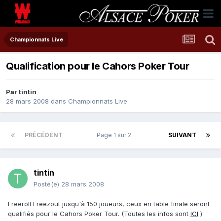
Championnats Live
Qualification pour le Cahors Poker Tour
Par
tintin
28 mars 2008
dans
Championnats Live
PRÉCÉDENT
Page 1 sur 2
SUIVANT
tintin
Posté(e)
28 mars 2008
Freeroll Freezout jusqu'à 150 joueurs, ceux en table finale seront
qualifiés pour le Cahors Poker Tour. (Toutes les infos sont
ICI
)