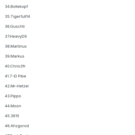
34.Bollekopf
35.Tigerfull14
36.Guschti
37.HeavyD9
38.Martinus
39.Markus
40.Chris3fr
41.7-El Pibe
42.Mr-Hetzel
43.Pippo
44.Moon
45.3615
46.Ahzgorod