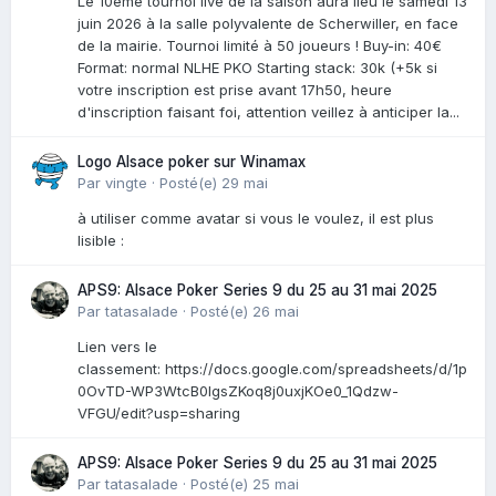
Le 10ème tournoi live de la saison aura lieu le samedi 13
juin 2026 à la salle polyvalente de Scherwiller, en face
de la mairie. Tournoi limité à 50 joueurs ! Buy-in: 40€
Format: normal NLHE PKO Starting stack: 30k (+5k si
votre inscription est prise avant 17h50, heure
d'inscription faisant foi, attention veillez à anticiper la...
Logo Alsace poker sur Winamax
Par
vingte
·
Posté(e)
29 mai
à utiliser comme avatar si vous le voulez, il est plus
lisible :
APS9: Alsace Poker Series 9 du 25 au 31 mai 2025
Par
tatasalade
·
Posté(e)
26 mai
Lien vers le
classement: https://docs.google.com/spreadsheets/d/1p
0OvTD-WP3WtcB0lgsZKoq8j0uxjKOe0_1Qdzw-
VFGU/edit?usp=sharing
APS9: Alsace Poker Series 9 du 25 au 31 mai 2025
Par
tatasalade
·
Posté(e)
25 mai