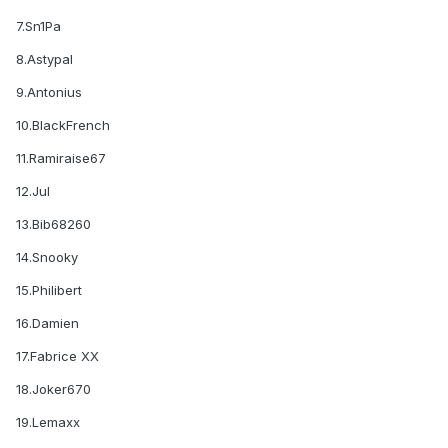
7.Sn1Pa
8.Astypal
9.Antonius
10.BlackFrench
11.Ramiraise67
12.Jul
13.Bib68260
14.Snooky
15.Philibert
16.Damien
17.Fabrice XX
18.Joker670
19.Lemaxx