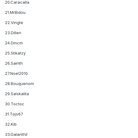
20.Caracalla
21.MrBidou
22.Vingte
23.Dillen
24.Dmcm
25.Stikatzy
26.Sainth
27.Noel2010
28.Bouquenom
29.Salskalita
30.Toctoc
31.Tojo67
32.Kib
33.Galanthil