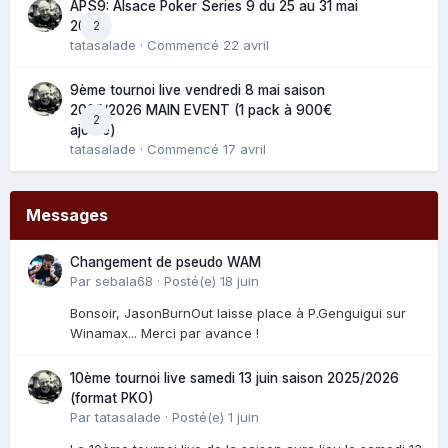
APS9: Alsace Poker Series 9 du 25 au 31 mai
2
2025
tatasalade
· Commencé
22 avril
9ème tournoi live vendredi 8 mai saison
2025/2026 MAIN EVENT (1 pack à 900€
2
ajouté)
tatasalade
· Commencé
17 avril
Messages
Changement de pseudo WAM
Par
sebala68
·
Posté(e)
18 juin
Bonsoir, JasonBurnOut laisse place à P.Genguigui sur
Winamax... Merci par avance !
10ème tournoi live samedi 13 juin saison 2025/2026
(format PKO)
Par
tatasalade
·
Posté(e)
1 juin