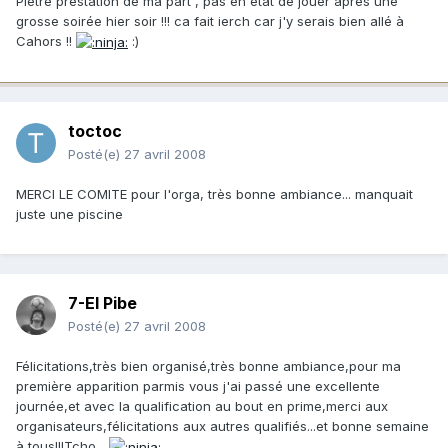
Pietre prestation de ma part , pas en état de jouer apres une
grosse soirée hier soir !!! ca fait ierch car j'y serais bien allé à
Cahors !!
:)
toctoc
Posté(e)
27 avril 2008
MERCI LE COMITE pour l'orga, très bonne ambiance... manquait
juste une piscine
7-El Pibe
Posté(e)
27 avril 2008
Félicitations,très bien organisé,très bonne ambiance,pour ma
première apparition parmis vous j'ai passé une excellente
journée,et avec la qualification au bout en prime,merci aux
organisateurs,félicitations aux autres qualifiés...et bonne semaine
à tous!!!Tcho...