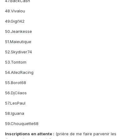
47.BackCash
48.Vivalou
49.Gigi142
50.Jeankesse
51.Maieutique
52.Skydiver74
53.Tomtom
54.AllezRacing
55.Borot68
56.DjCilaos
57.LesPaul
58.Iguana
59.Chouquette68
Inscriptions en attente :
(prière de me faire parvenir les