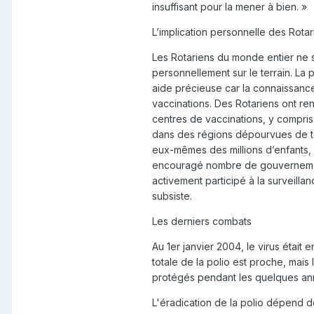
insuffisant pour la mener à bien. »
L’implication personnelle des Rotar
Les Rotariens du monde entier ne 
personnellement sur le terrain. La 
aide précieuse car la connaissance
vaccinations. Des Rotariens ont re
centres de vaccinations, y compris 
dans des régions dépourvues de tou
eux-mêmes des millions d’enfants, 
encouragé nombre de gouvernement
activement participé à la surveilla
subsiste.
Les derniers combats
Au 1er janvier 2004, le virus était 
totale de la polio est proche, mais
protégés pendant les quelques ann
L'éradication de la polio dépend 