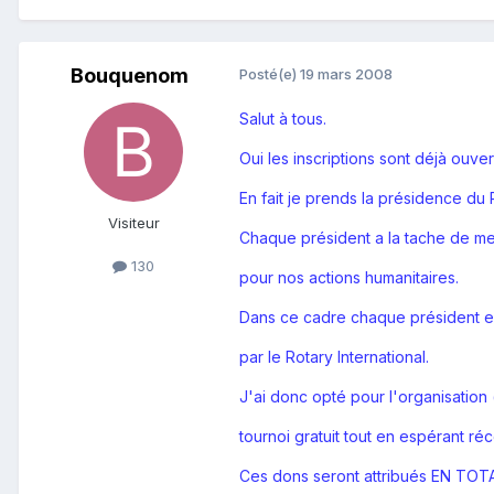
Bouquenom
Posté(e)
19 mars 2008
Salut à tous.
Oui les inscriptions sont déjà ouver
En fait je prends la présidence du
Visiteur
Chaque président a la tache de me
130
pour nos actions humanitaires.
Dans ce cadre chaque président est
par le Rotary International.
J'ai donc opté pour l'organisation 
tournoi gratuit tout en espérant ré
Ces dons seront attribués EN TOTALI