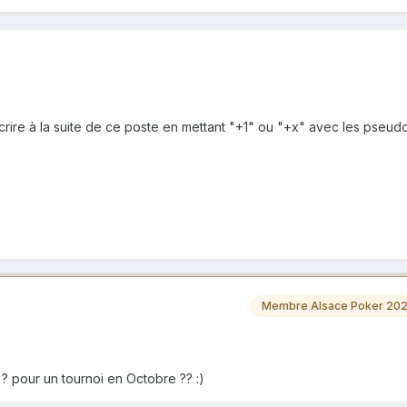
ire à la suite de ce poste en mettant "+1" ou "+x" avec les pseud
Membre Alsace Poker 20
 ? pour un tournoi en Octobre ?? :)