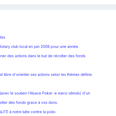
tes.
 Rotary club local en juin 2008 pour une année.
ner des actions dans le but de récolter des fonds
 libre d'orienter ses actions selon les thèmes définis
(avec le soutien l'Alsace Poker => merci vilmols) d'un
colter des fonds grace à vos dons.
TÉ à notre lutte contre la polio.