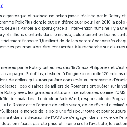
)....
lus gigantesque et audacieuse action jamais réalisée par le Rotary et
ramme PolioPlus dont le but est d’éradiquer pour l’an 2010 la polio 
, seule la variole a disparu grâce à l’intervention humaine il y a une
ary, 4 millions d’enfants dans le monde, actuellement en bonne santé
strictement financier 1,5 milliard de dollars seront économisés cha
s sommes pourront alors être consacrées à la recherche sur d’autres 
menées par le Rotary ont eu lieu dès 1979 aux Philippines et c’est 
la campagne PolioPlus, destinée à l’origine à recueillir 120 millions d
lions de dollars qui auront pu être consacrés au programme d’éradic
collectes : des dizaines de milliers de Rotariens ont quêter sur la vo
e Rotary avec les grandes institutions internationales comme l’OMS,
ntrôle des maladies). Le docteur Nick Ward, responsable du Progra
 « Le Rotary est à l’origine de cette vision, de ce rêve : il a estimé q
MS, libérer le monde de la polio une fois pour toute et pour toujours
erminant dans la décision de l’OMS de s’engager dans la voie de l’ér
décision n’aurait pas été prise et, même si elle l’avait été, le soutien