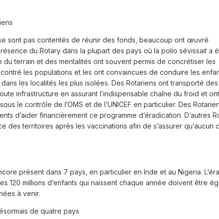
iens
se sont pas contentés de réunir des fonds, beaucoup ont œuvré
présence du Rotary dans la plupart des pays où la polio sévissait a 
 du terrain et des mentalités ont souvent permis de concrétiser les
ncontré les populations et les ont convaincues de conduire les enfa
dans les localités les plus isolées. Des Rotariens ont transporté des
te infrastructure en assurant l’indispensable chaîne du froid et on
sous le contrôle de l’OMS et de l’UNICEF en particulier. Des Rotarie
s d’aider financièrement ce programme d’éradication. D’autres Ro
nce des territoires après les vaccinations afin de s’assurer qu’aucun 
encore présent dans 7 pays, en particulier en Inde et au Nigeria. L’ér
 les 120 millions d’enfants qui naissent chaque année doivent être é
ées à venir.
désormais de quatre pays