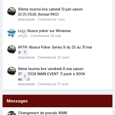
10ème tournoi live samedi 13 juin saison
0
2025/2026 (format PKO)
tatasalade
· Commencé
1 juin
Logo Alsace poker sur Winamax
0
vingte
· Commencé
29 mai
APS9: Alsace Poker Series 9 du 25 au 31 mai
2
2025
tatasalade
· Commencé
22 avril
9ème tournoi live vendredi 8 mai saison
2025/2026 MAIN EVENT (1 pack à 900€
2
ajouté)
tatasalade
· Commencé
17 avril
Messages
Changement de pseudo WAM