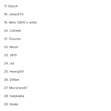
17. Elyout
18. Joker670
19. Mimi (3615's wife)
20. Cdreek
21. Zouzou
22. Moon
23. 3615
24. Jul
25. HeavyD9
26. DrBee
27. Micrones67
28. Salskalita
29. Koala