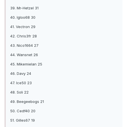
39. Mr-Hetzel 31
40. Igloo68 30
41. Vectron 29
42. Chris3fr 28
43. Nico1664 27
44. Wansnet 26
45. Mikemielan 25
46. Davy 24
47. Ice50 23
48. Soli 22
49. Beegeebogs 21
50. Cedf40 20
51. Gilles67 19