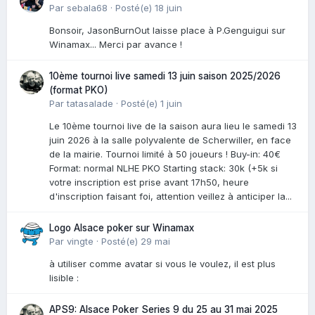
Par
sebala68
·
Posté(e)
18 juin
Bonsoir, JasonBurnOut laisse place à P.Genguigui sur
Winamax... Merci par avance !
10ème tournoi live samedi 13 juin saison 2025/2026
(format PKO)
Par
tatasalade
·
Posté(e)
1 juin
Le 10ème tournoi live de la saison aura lieu le samedi 13
juin 2026 à la salle polyvalente de Scherwiller, en face
de la mairie. Tournoi limité à 50 joueurs ! Buy-in: 40€
Format: normal NLHE PKO Starting stack: 30k (+5k si
votre inscription est prise avant 17h50, heure
d'inscription faisant foi, attention veillez à anticiper la...
Logo Alsace poker sur Winamax
Par
vingte
·
Posté(e)
29 mai
à utiliser comme avatar si vous le voulez, il est plus
lisible :
APS9: Alsace Poker Series 9 du 25 au 31 mai 2025