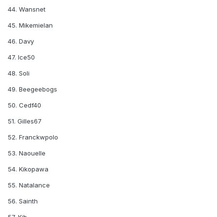
44. Wansnet
45. Mikemielan
46. Davy
47. Ice50
48. Soli
49. Beegeebogs
50. Cedf40
51. Gilles67
52. Franckwpolo
53. Naouelle
54. Kikopawa
55. Natalance
56. Sainth