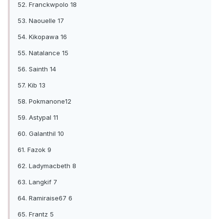
52. Franckwpolo 18
53. Naouelle 17
54. Kikopawa 16
55. Natalance 15
56. Sainth 14
57. Kib 13
58. Pokmanone12
59. Astypal 11
60. Galanthil 10
61. Fazok 9
62. Ladymacbeth 8
63. Langkif 7
64. Ramiraise67 6
65. Frantz 5