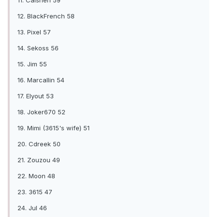
11. Caishen 59
12. BlackFrench 58
13. Pixel 57
14. Sekoss 56
15. Jim 55
16. Marcallin 54
17. Elyout 53
18. Joker670 52
19. Mimi (3615's wife) 51
20. Cdreek 50
21. Zouzou 49
22. Moon 48
23. 3615 47
24. Jul 46