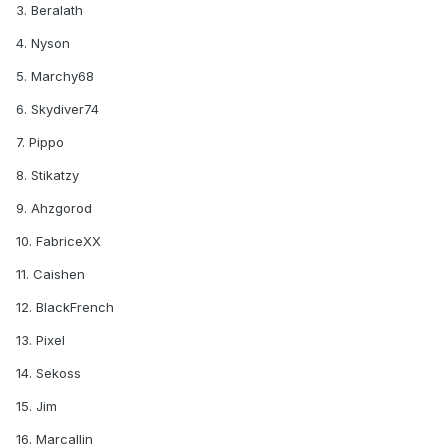
3. Beralath
4. Nyson
5. Marchy68
6. Skydiver74
7. Pippo
8. Stikatzy
9. Ahzgorod
10. FabriceXX
11. Caishen
12. BlackFrench
13. Pixel
14. Sekoss
15. Jim
16. Marcallin