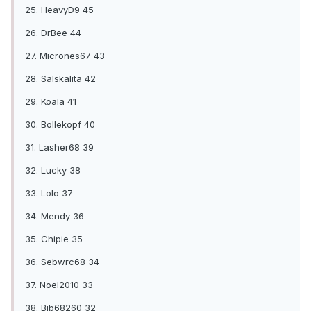
25. HeavyD9 45
26. DrBee 44
27. Micrones67 43
28. Salskalita 42
29. Koala 41
30. Bollekopf 40
31. Lasher68 39
32. Lucky 38
33. Lolo 37
34. Mendy 36
35. Chipie 35
36. Sebwrc68 34
37. Noel2010 33
38. Bib68260 32