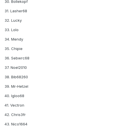
30. Bollekopf
31. Lasher68
32. Lucky
33. Lolo
34. Mendy
35. Chipie
36. Sebwrc68
37. Noel2010
38. Bib68260
39. Mr-Hetzel
40. Igloo68
41. Vectron
42. Chris3fr
43. Nico1664