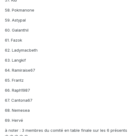
57. Kib
58. Pokmanone
59. Astypal
60. Galanthil
61. Fazok
62. Ladymacbeth
63. Langkif
64. Ramiraise67
65. Frantz
66. Raph1987
67. Cantona67
68. Nemesea
69. Hervé
à noter : 3 membres du comité en table finale sur les 6 présents