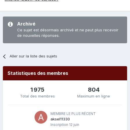
Archivé
Ce sujet est désormais archivé et ne peut plus recevoir
de nouvelles réponses.
Aller sur la liste des sujets
Statistiques des membres
1 975
804
Total des membres
Maximum en ligne
MEMBRE LE PLUS RÉCENT
aksel11330
Inscription
12 juin