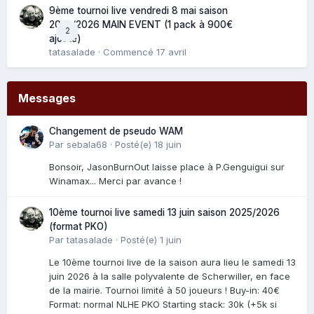
9ème tournoi live vendredi 8 mai saison
2025/2026 MAIN EVENT (1 pack à 900€
2
ajouté)
tatasalade
· Commencé
17 avril
Messages
Changement de pseudo WAM
Par
sebala68
·
Posté(e)
18 juin
Bonsoir, JasonBurnOut laisse place à P.Genguigui sur
Winamax... Merci par avance !
10ème tournoi live samedi 13 juin saison 2025/2026
(format PKO)
Par
tatasalade
·
Posté(e)
1 juin
Le 10ème tournoi live de la saison aura lieu le samedi 13
juin 2026 à la salle polyvalente de Scherwiller, en face
de la mairie. Tournoi limité à 50 joueurs ! Buy-in: 40€
Format: normal NLHE PKO Starting stack: 30k (+5k si