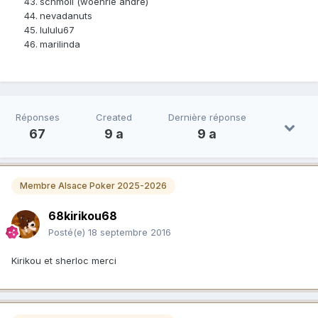
schmoll (woehrle andré)
nevadanuts
lululu67
marilinda
Réponses
Created
Dernière réponse
67
9 a
9 a
Membre Alsace Poker 2025-2026
68kirikou68
Posté(e)
18 septembre 2016
Kirikou et sherloc merci