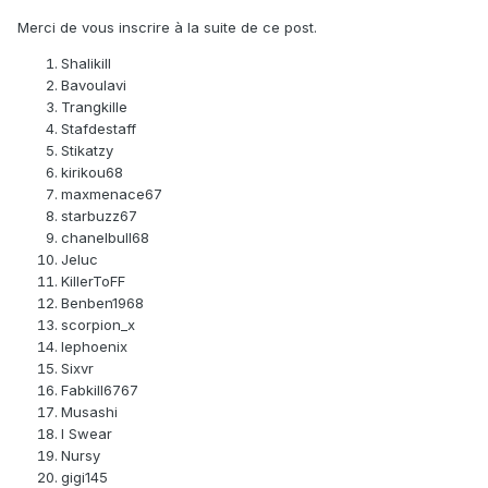
Merci de vous inscrire à la suite de ce post.
Shalikill
Bavoulavi
Trangkille
Stafdestaff
Stikatzy
kirikou68
maxmenace67
starbuzz67
chanelbull68
Jeluc
KillerToFF
Benben1968
scorpion_x
lephoenix
Sixvr
Fabkill6767
Musashi
I Swear
Nursy
gigi145