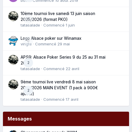
bouli
· Commencé
10 août 2019
10ème tournoi live samedi 13 juin saison
0
2025/2026 (format PKO)
tatasalade
· Commencé
1 juin
Logo Alsace poker sur Winamax
0
vingte
· Commencé
29 mai
APS9: Alsace Poker Series 9 du 25 au 31 mai
2
2025
tatasalade
· Commencé
22 avril
9ème tournoi live vendredi 8 mai saison
2025/2026 MAIN EVENT (1 pack à 900€
2
ajouté)
tatasalade
· Commencé
17 avril
Messages