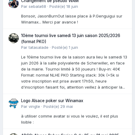
Changement de pseudo WAM
Par
sebala68
·
Posté(e)
18 juin
Bonsoir, JasonBurnOut laisse place à P.Genguigui sur
Winamax... Merci par avance !
10ème tournoi live samedi 13 juin saison 2025/2026
(format PKO)
Par
tatasalade
·
Posté(e)
1 juin
Le 10ème tournoi live de la saison aura lieu le samedi 13
juin 2026 à la salle polyvalente de Scherwiller, en face
de la mairie. Tournoi limité à 50 joueurs ! Buy-in: 40€
Format: normal NLHE PKO Starting stack: 30k (+5k si
votre inscription est prise avant 17h50, heure
d'inscription faisant foi, attention veillez à anticiper la...
Logo Alsace poker sur Winamax
Par
vingte
·
Posté(e)
29 mai
à utiliser comme avatar si vous le voulez, il est plus
lisible :