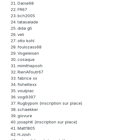
Danie68
FR67
bch2005
tatasalade
dida gti
veli
otto kohl
foulozass68
Vogeleisen
cosaque
mimithepooh
RienAFoutr67
fabrice xx
fishettexx
voulpiac
vogi9397
Rugbypom (inscription sur place)
schaekker
giovure
josephK (inscription sur place)
Matt1805
H.Josh