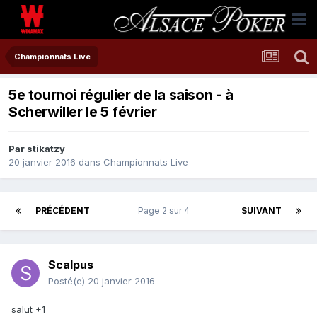
Championnats Live
5e tournoi régulier de la saison - à
Scherwiller le 5 février
Par
stikatzy
20 janvier 2016
dans
Championnats Live
PRÉCÉDENT
Page 2 sur 4
SUIVANT
Scalpus
Posté(e)
20 janvier 2016
salut +1