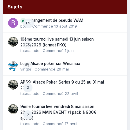
Sujets
Changement de pseudo WAM
176
bouli
· Commencé
10 août 2019
10ème tournoi live samedi 13 juin saison
0
2025/2026 (format PKO)
tatasalade
· Commencé
1 juin
Logo Alsace poker sur Winamax
0
vingte
· Commencé
29 mai
APS9: Alsace Poker Series 9 du 25 au 31 mai
2
2025
tatasalade
· Commencé
22 avril
9ème tournoi live vendredi 8 mai saison
2025/2026 MAIN EVENT (1 pack à 900€
2
ajouté)
tatasalade
· Commencé
17 avril