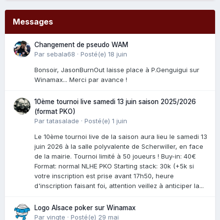
Messages
Changement de pseudo WAM
Par
sebala68
·
Posté(e)
18 juin
Bonsoir, JasonBurnOut laisse place à P.Genguigui sur
Winamax... Merci par avance !
10ème tournoi live samedi 13 juin saison 2025/2026
(format PKO)
Par
tatasalade
·
Posté(e)
1 juin
Le 10ème tournoi live de la saison aura lieu le samedi 13
juin 2026 à la salle polyvalente de Scherwiller, en face
de la mairie. Tournoi limité à 50 joueurs ! Buy-in: 40€
Format: normal NLHE PKO Starting stack: 30k (+5k si
votre inscription est prise avant 17h50, heure
d'inscription faisant foi, attention veillez à anticiper la...
Logo Alsace poker sur Winamax
Par
vingte
·
Posté(e)
29 mai