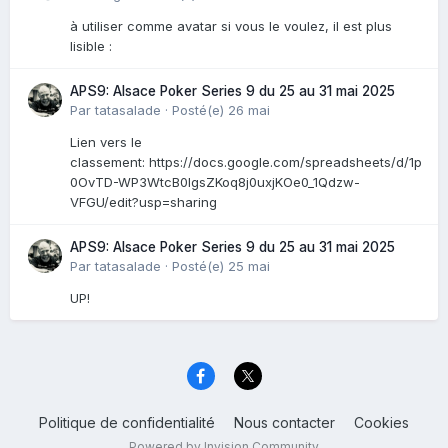
à utiliser comme avatar si vous le voulez, il est plus
lisible :
APS9: Alsace Poker Series 9 du 25 au 31 mai 2025
Par
tatasalade
·
Posté(e)
26 mai
Lien vers le
classement: https://docs.google.com/spreadsheets/d/1p
0OvTD-WP3WtcB0lgsZKoq8j0uxjKOe0_1Qdzw-
VFGU/edit?usp=sharing
APS9: Alsace Poker Series 9 du 25 au 31 mai 2025
Par
tatasalade
·
Posté(e)
25 mai
UP!
Politique de confidentialité
Nous contacter
Cookies
Powered by Invision Community