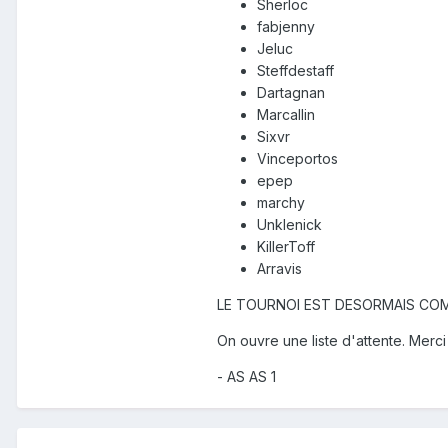
Sherloc
fabjenny
Jeluc
Steffdestaff
Dartagnan
Marcallin
Sixvr
Vinceportos
epep
marchy
Unklenick
KillerToff
Arravis
LE TOURNOI EST DESORMAIS COM
On ouvre une liste d'attente. Merci
- AS AS 1