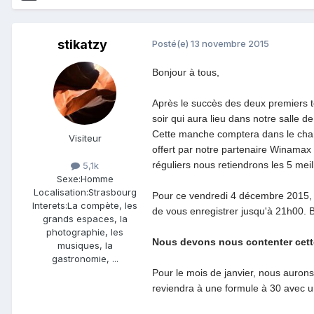
stikatzy
Posté(e)
13 novembre 2015
Bonjour à tous,
Après le succès des deux premiers to
soir qui aura lieu dans notre salle de
Cette manche comptera dans le champ
Visiteur
offert par notre partenaire Winamax a
réguliers nous retiendrons les 5 meil
5,1k
Sexe:
Homme
Localisation:
Strasbourg
Pour ce vendredi 4 décembre 2015, n
Interets:
La compète, les
de vous enregistrer jusqu'à 21h00.
B
grands espaces, la
photographie, les
Nous devons nous contenter cette f
musiques, la
gastronomie, ...
Pour le mois de janvier, nous aurons 
reviendra à une formule à 30 avec u