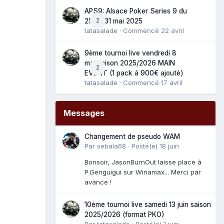
APS9: Alsace Poker Series 9 du
2
25 au 31 mai 2025
tatasalade
· Commencé
22 avril
9ème tournoi live vendredi 8
mai saison 2025/2026 MAIN
2
EVENT (1 pack à 900€ ajouté)
tatasalade
· Commencé
17 avril
Messages
Changement de pseudo WAM
Par
sebala68
·
Posté(e)
18 juin
Bonsoir, JasonBurnOut laisse place à
P.Genguigui sur Winamax... Merci par
avance !
10ème tournoi live samedi 13 juin saison
2025/2026 (format PKO)
Par
tatasalade
·
Posté(e)
1 juin