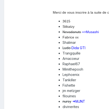
Merci de vous inscrire à la suite de 
3615
Stikatzy
Nevadanuts
=>Musashi
Fabrice xx
Shalimar
Ludo
Dida GTI
Trangquille
Arnacoeur
Raphael67
Mimithepooh
Lephoenix
Tankiller
Fishette
jm metzger
filouines
nursy
=>MJNT
divinerites