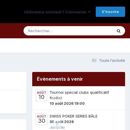
S’inscrire
Utilisateur existant ? Connexion
Toute l’activité
Évènements à venir
Tournoi special clubs qualificatif
AOÛT
10
fivebet
0
10 août 2026 19:00
SWISS POKER SERIES BÂLE
AOÛT
30
30 août 2026
0
Jusqu’au