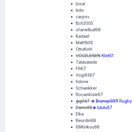
bouli
linlin
carpov
Bch2005
chanelbull68
Kadael
Matt1805
OttoKohl
VOGELEISEN
Klint51
Tatasalade
FR67
Vogi9397
hdone
Schaekker
Rocambole67
gigi147
=>
Brunop0911
Rugb
Danie68
=>
lululu67
Elka
Beurdin68
68Kirikou68