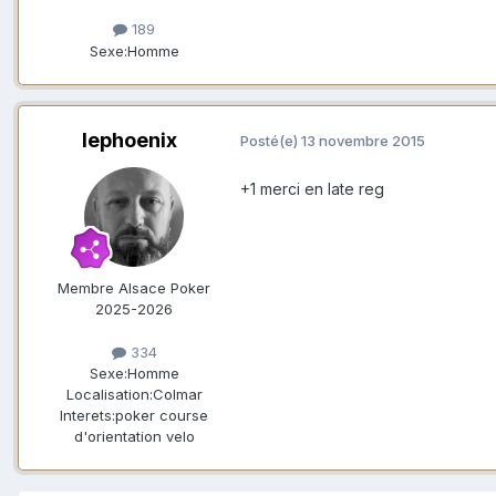
189
Sexe:
Homme
lephoenix
Posté(e)
13 novembre 2015
+1 merci en late reg
Membre Alsace Poker
2025-2026
334
Sexe:
Homme
Localisation:
Colmar
Interets:
poker course
d'orientation velo