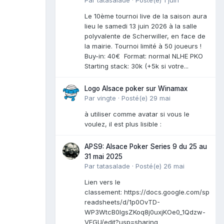
Le 10ème tournoi live de la saison aura
lieu le samedi 13 juin 2026 à la salle
polyvalente de Scherwiller, en face de
la mairie. Tournoi limité à 50 joueurs !
Buy-in: 40€ Format: normal NLHE PKO
Starting stack: 30k (+5k si votre...
Logo Alsace poker sur Winamax
Par
vingte
·
Posté(e)
29 mai
à utiliser comme avatar si vous le
voulez, il est plus lisible :
APS9: Alsace Poker Series 9 du 25 au
31 mai 2025
Par
tatasalade
·
Posté(e)
26 mai
Lien vers le
classement: https://docs.google.com/sp
readsheets/d/1p0OvTD-
WP3WtcB0lgsZKoq8j0uxjKOe0_1Qdzw-
VFGU/edit?usp=sharing