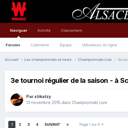
Naviguer
Activité
Classement
Forums
Calendrier
Équipe
Utilisateurs en ligne
Accueil
Les championnats et news
Championnats Live
3e to
3e tournoi régulier de la saison - à 
Par
stikatzy
13 novembre 2015
dans
Championnats Live
1
2
3
4
SUIVANT
Page 1 sur 4