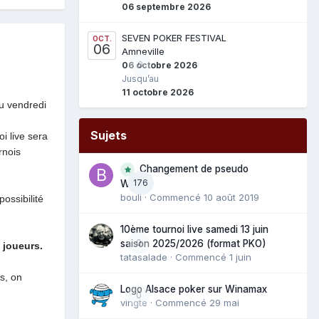
06 septembre 2026
SEVEN POKER FESTIVAL
OCT.
06
Amneville
0
06 octobre 2026
Jusqu’au
11 octobre 2026
du vendredi
Sujets
i live sera
rnois
Changement de pseudo
176
WAM
bouli
· Commencé
10 août 2019
ossibilité
10ème tournoi live samedi 13 juin
0
saison 2025/2026 (format PKO)
 joueurs.
tatasalade
· Commencé
1 juin
s, on
Logo Alsace poker sur Winamax
0
vingte
· Commencé
29 mai