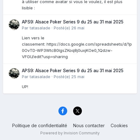
à utiliser comme avatar si vous le voulez, il est plus
lisible :
APS9: Alsace Poker Series 9 du 25 au 31 mai 2025
Par
tatasalade
·
Posté(e)
26 mai
Lien vers le
classement: https://docs.google.com/spreadsheets/d/1p
0OvTD-WP3WtcB0lgsZKoq8j0uxjKOe0_1Qdzw-
VFGU/edit?usp=sharing
APS9: Alsace Poker Series 9 du 25 au 31 mai 2025
Par
tatasalade
·
Posté(e)
25 mai
UP!
Politique de confidentialité
Nous contacter
Cookies
Powered by Invision Community