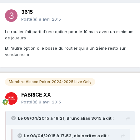
3615
Posté(e)
8 avril 2015
Le routier fait parti d'une option pour le 10 mais avec un minimum
de joueurs
Et l'autre option c le bosse du routier qui a un 2ème resto sur
vendenheim
Membre Alsace Poker 2024-2025 Live Only
FABRICE XX
Posté(e)
8 avril 2015
Le 08/04/2015 à 18:21, Bruno alias 3615 a dit :
Le 08/04/2015 à 17:53, divinerites a dit :