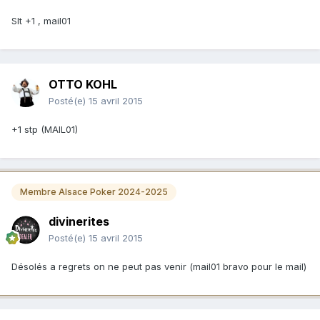
Slt +1 , mail01
OTTO KOHL
Posté(e)
15 avril 2015
+1 stp (MAIL01)
Membre Alsace Poker 2024-2025
divinerites
Posté(e)
15 avril 2015
Désolés a regrets on ne peut pas venir (mail01 bravo pour le mail)