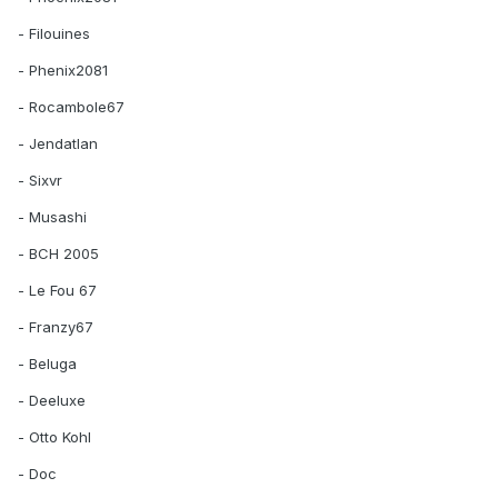
- Filouines
- Phenix2081
- Rocambole67
- Jendatlan
- Sixvr
- Musashi
- BCH 2005
- Le Fou 67
- Franzy67
- Beluga
- Deeluxe
- Otto Kohl
- Doc