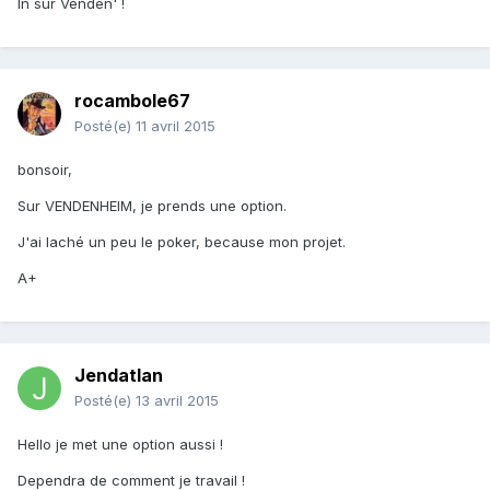
In sur Venden' !
rocambole67
Posté(e)
11 avril 2015
bonsoir,
Sur VENDENHEIM, je prends une option.
J'ai laché un peu le poker, because mon projet.
A+
Jendatlan
Posté(e)
13 avril 2015
Hello je met une option aussi !
Dependra de comment je travail !