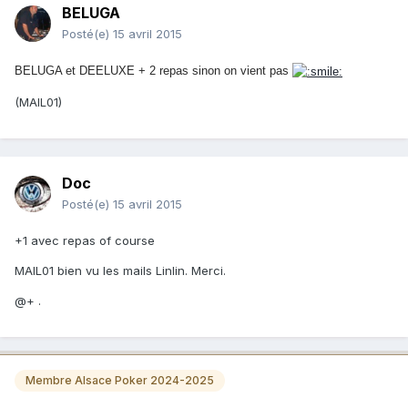
BELUGA
Posté(e)
15 avril 2015
BELUGA et DEELUXE + 2 repas sinon on vient pas
(MAIL01)
Doc
Posté(e)
15 avril 2015
+1 avec repas of course
MAIL01 bien vu les mails Linlin. Merci.
@+ .
Membre Alsace Poker 2024-2025