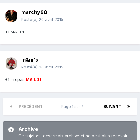
marchy68
Posté(e)
20 avril 2015
+1 MAIL01
m&m's
Posté(e)
20 avril 2015
+1 +repas
MAIL01
PRÉCÉDENT
Page 1 sur 7
SUIVANT
Archivé
Ce sujet est désormais archivé et ne peut plus recevoir