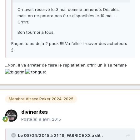
On avait réservé le 3 mai comme annoncé. Désolés
mais on ne pourra pas être disponibles le 10 mai ...
Grrrrr.
Bon tournoi à tous.
Façon tu as deja 2 pack !!!! Va falloir trouver des acheteurs
;)
...Non, Il va arrêter de faire le rapiat et en offrir un à sa femme
Membre Alsace Poker 2024-2025
divinerites
Posté(e)
8 avril 2015
Le 08/04/2015 à 21:18, FABRICE XX a dit :