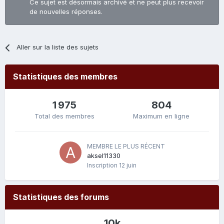
Ce sujet est désormais archivé et ne peut plus recevoir
de nouvelles réponses.
Aller sur la liste des sujets
Statistiques des membres
1 975
804
Total des membres
Maximum en ligne
MEMBRE LE PLUS RÉCENT
aksel11330
Inscription
12 juin
Statistiques des forums
10k