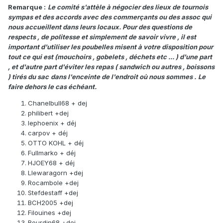
Remarque :
Le comité s'attèle à négocier des lieux de tournois
sympas et des accords avec des commerçants ou des assoc qui
nous accueillent dans leurs locaux. Pour des questions de
respects , de politesse et simplement de savoir vivre , il est
important d'utiliser les poubelles misent à votre disposition pour
tout ce qui est (mouchoirs , gobelets , déchets etc ... ) d'une part
, et d'autre part d'éviter les repas ( sandwich ou autres , boissons
) tirés du sac
dans l'enceinte de l'endroit où nous sommes .
Le
faire dehors le cas échéant.
Chanelbull68 + dej
philibert +dej
lephoenix + déj
carpov + déj
OTTO KOHL + déj
Fullmarko + déj
HJOEY68 + déj
Llewaragorn +dej
Rocambole +dej
Stefdestaff +dej
BCH2005 +dej
Filouines +dej
Beurdin68 +dej