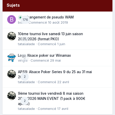
Sujets
Changement de pseudo WAM
176
bouli
· Commencé
10 août 2019
10ème tournoi live samedi 13 juin saison
0
2025/2026 (format PKO)
tatasalade
· Commencé
1 juin
Logo Alsace poker sur Winamax
0
vingte
· Commencé
29 mai
APS9: Alsace Poker Series 9 du 25 au 31 mai
2
2025
tatasalade
· Commencé
22 avril
9ème tournoi live vendredi 8 mai saison
2025/2026 MAIN EVENT (1 pack à 900€
2
ajouté)
tatasalade
· Commencé
17 avril