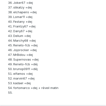
Joker67 +dej
stikatzy +dej
elchapeiro +dej
Lomar11 +dej
Festany +dej
Frantzy67 +dej
Dany67 +dej
Delium +dej
Marchy68 +dej
Reneto-fcb +dej
Jojorocker +dej
MrBidou +dej
Supernovas +dej
Reneto-fcb +déj
brunop0911 +déj
elfamos +dej
marvin67 +dej
kadael +dej
fortomarco +dej + réveil matin