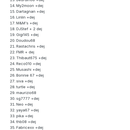
My2moon +dej
Dartagnan +dej
Linlin +dej
M&M's +dej
DJStef + 2 dej
Gigi145 +dej
Doudou68
Rastachris +dej
FMR + dej
Thibaut675 +dej
Reco010 +dej
Musashi +dej
Bonnie 67 +dej
siva +dej
turtle +dej
maurizio68
sg7777 +dej
Neo +dej
yaya67 +dej
pika +dej
thb08 +dej
Fabricexx +dej