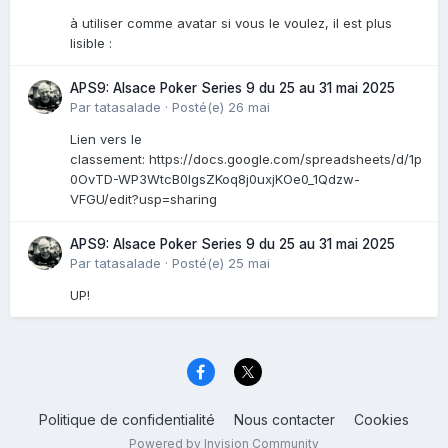
à utiliser comme avatar si vous le voulez, il est plus
lisible :
APS9: Alsace Poker Series 9 du 25 au 31 mai 2025
Par
tatasalade
·
Posté(e)
26 mai
Lien vers le
classement: https://docs.google.com/spreadsheets/d/1p
0OvTD-WP3WtcB0lgsZKoq8j0uxjKOe0_1Qdzw-
VFGU/edit?usp=sharing
APS9: Alsace Poker Series 9 du 25 au 31 mai 2025
Par
tatasalade
·
Posté(e)
25 mai
UP!
Politique de confidentialité
Nous contacter
Cookies
Powered by Invision Community