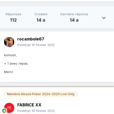
Réponses
Created
Dernière réponse
112
14 a
14 a
rocambole67
Posté(e)
16 février 2012
bonsoir,
+ 1 avec repas.
Merci
Membre Alsace Poker 2024-2025 Live Only
FABRICE XX
Posté(e)
16 février 2012