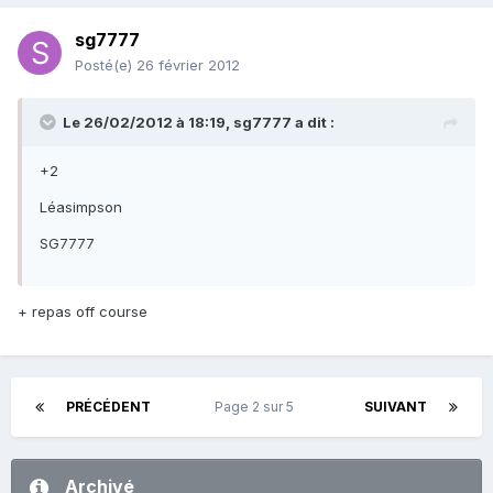
sg7777
Posté(e)
26 février 2012
Le 26/02/2012 à 18:19, sg7777 a dit :
+2
Léasimpson
SG7777
+ repas off course
PRÉCÉDENT
Page 2 sur 5
SUIVANT
Archivé