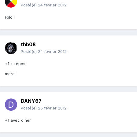
Posté(e)
24 février 2012
Fold !
thb08
Posté(e)
24 février 2012
+1 + repas
merci
DANY67
Posté(e)
25 février 2012
+1 avec diner.