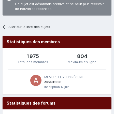
Ce sujet est désormais archivé et ne peut plus recevoir
de nouvelles réponses.
Aller sur la liste des sujets
Statistiques des membres
1 975
804
Total des membres
Maximum en ligne
MEMBRE LE PLUS RÉCENT
aksel11330
Inscription
12 juin
Statistiques des forums