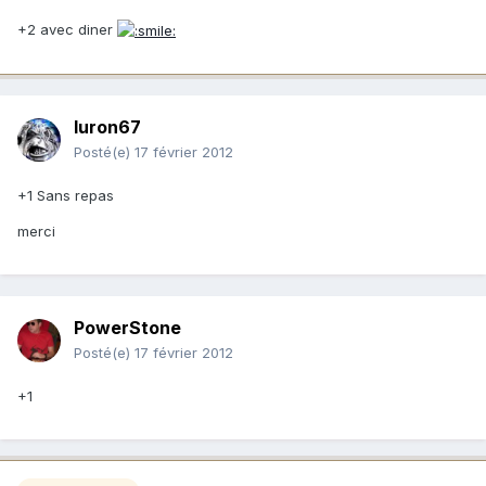
+2 avec diner
luron67
Posté(e)
17 février 2012
+1 Sans repas
merci
PowerStone
Posté(e)
17 février 2012
+1