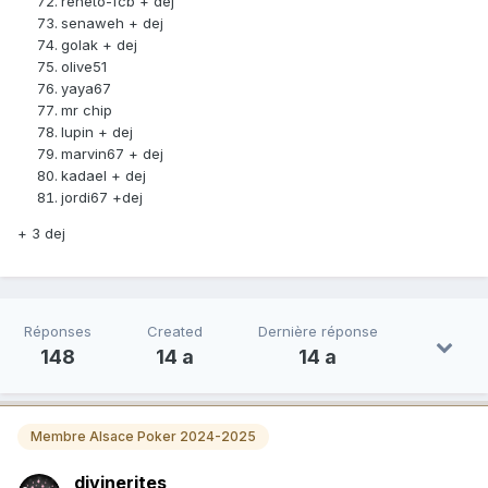
reneto-fcb + dej
senaweh + dej
golak + dej
olive51
yaya67
mr chip
lupin + dej
marvin67 + dej
kadael + dej
jordi67 +dej
+ 3 dej
Réponses
Created
Dernière réponse
148
14 a
14 a
Membre Alsace Poker 2024-2025
divinerites