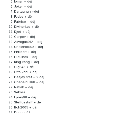
lomar + dèj
Joker + dèj
Dartagnan +dèj
Fodes + dèj
Fabrice + dèj
Divinerites + dèj
Djed + dèj
Carpov + dèj
Asvegas912 + dèj
Unclenick69 + dèj
Philibert + dèj
Filouines + dèj
King kong + dèj
Gigi145 + dèj
Otto kohl + dèj
Deejay stef + 2 dèj
Chanelbull68 + dèj
Netlak + dèj
Sekoss
Hjoey68 + dèj
Steffdestaff + dèj
Bch2005 + dèj
Doudou68