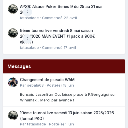
APS9: Alsace Poker Series 9 du 25 au 31 mai
2
2025
tatasalade
· Commencé
22 avril
9ème tournoi live vendredi 8 mai saison
2025/2026 MAIN EVENT (1 pack à 900€
2
ajouté)
tatasalade
· Commencé
17 avril
Messages
Changement de pseudo WAM
Par
sebala68
·
Posté(e)
18 juin
Bonsoir, JasonBurnOut laisse place à P.Genguigui sur
Winamax... Merci par avance !
10ème tournoi live samedi 13 juin saison 2025/2026
(format PKO)
Par
tatasalade
·
Posté(e)
1 juin