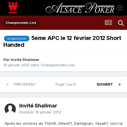
Championnats Live
5eme APC le 12 fevrier 2012 Short
Ungersheim
Handed
Par Invité Shalimar
19 janvier 2012
dans
Championnats Live
PRÉCÉDENT
Page 1 sur 6
SUIVANT
Invité Shalimar
Posté(e)
19 janvier 2012
Après les victoires de Thb08, Gilles67, Dartagnan, Yaya67, voici la