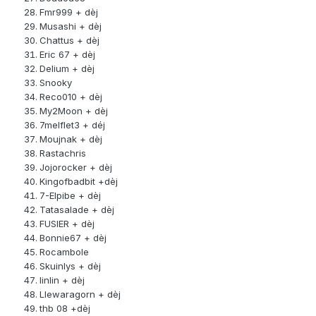
Fmr999 + dèj
Musashi + dèj
Chattus + dèj
Eric 67 + dèj
Delium + dèj
Snooky
Reco010 + dèj
My2Moon + dèj
7melflet3 + déj
Moujnak + dèj
Rastachris
Jojorocker + dèj
Kingofbadbit +dèj
7-Elpibe + dèj
Tatasalade + dèj
FUSIER + dèj
Bonnie67 + dèj
Rocambole
Skuinlys + dèj
linlin + dèj
Llewaragorn + dèj
thb 08 +dèj