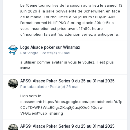
Le 10ème tournoi live de la saison aura lieu le samedi 13
juin 2026 à la salle polyvalente de Scherwiller, en face
de la mairie. Tournoi limité à 50 joueurs ! Buy-in: 40€
Format: normal NLHE PKO Starting stack: 30k (+5k si
votre inscription est prise avant 17h50, heure
d'inscription faisant foi, attention veillez à anticiper la...
Logo Alsace poker sur Winamax
Par
vingte
·
Posté(e)
29 mai
à utiliser comme avatar si vous le voulez, il est plus
lisible :
APS9: Alsace Poker Series 9 du 25 au 31 mai 2025
Par
tatasalade
·
Posté(e)
26 mai
Lien vers le
classement: https://docs.google.com/spreadsheets/d/1p
0OvTD-WP3WtcB0lgsZKoq8j0uxjKOe0_1Qdzw-
VFGU/edit?usp=sharing
APS9: Alsace Poker Series 9 du 25 au 31 mai 2025