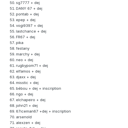
sg7777 + dej
DANY 67 + dej
pontab + dej
epep + dej
vogi9397 + dej
lastchance + dej
FR67 + dej
pika
festany
marchy + dej
neo + dej
rugbypom71 + dej
elfamos + dej
djaxx + dej
misstic + dej
bébou + dej + inscription
ngo + dej
elchapeiro + dej
john21 + dej
67iceman67 +dej + inscription
arsenold
alexzen + dej