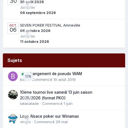
30
30 août 2026
0
Jusqu’au
06 septembre 2026
SEVEN POKER FESTIVAL Amneville
OCT.
06
06 octobre 2026
0
Jusqu’au
11 octobre 2026
Sujets
Changement de pseudo WAM
176
bouli
· Commencé
10 août 2019
10ème tournoi live samedi 13 juin saison
0
2025/2026 (format PKO)
tatasalade
· Commencé
1 juin
Logo Alsace poker sur Winamax
0
vingte
· Commencé
29 mai