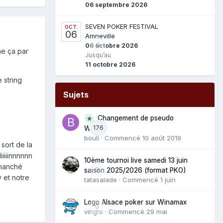
06 septembre 2026
SEVEN POKER FESTIVAL
OCT.
06
Amneville
0
06 octobre 2026
me ça par
Jusqu’au
11 octobre 2026
 string
Sujets
Changement de pseudo
176
WAM
bouli
· Commencé
10 août 2019
 sort de la
iiiiinnnnnn
10ème tournoi live samedi 13 juin
éhanché
0
saison 2025/2026 (format PKO)
 et notre
tatasalade
· Commencé
1 juin
Logo Alsace poker sur Winamax
0
vingte
· Commencé
29 mai