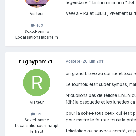
légendaire " Linlinnnnnnnnnn " :lol: :lo
VGG à Pika et Lululu , vivement la 
Visiteur
463
Sexe:
Homme
Localisation:
Habsheim
rugbypom71
Posté(e)
20 juin 2011
un grand bravo au comité et tous 
Le tournois était super sympas, ma
N'oublions pas de fèlicité LINLIN qu
18h( la casquette et les lunettes ç
Visiteur
pour la soirée tous ceux qui était
123
pour mettre le feu sur toute la piste 
Sexe:
Homme
Localisation:
burnhaupt
félicitation au nouveau comité, et 
le haut