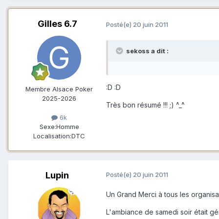
Gilles 6.7
Posté(e)
20 juin 2011
sekoss a dit :
:D :D
Membre Alsace Poker
2025-2026
Très bon résumé !!! ;) ^_^
6k
Sexe:
Homme
Localisation:
DTC
Lupin
Posté(e)
20 juin 2011
Un Grand Merci à tous les organis
L'ambiance de samedi soir était gé