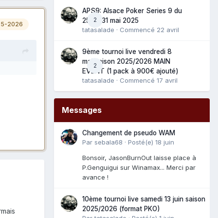
APS9: Alsace Poker Series 9 du
2
25 au 31 mai 2025
25-2026
tatasalade
· Commencé
22 avril
9ème tournoi live vendredi 8
mai saison 2025/2026 MAIN
2
EVENT (1 pack à 900€ ajouté)
tatasalade
· Commencé
17 avril
Messages
Changement de pseudo WAM
Par
sebala68
·
Posté(e)
18 juin
Bonsoir, JasonBurnOut laisse place à
P.Genguigui sur Winamax... Merci par
avance !
10ème tournoi live samedi 13 juin saison
2025/2026 (format PKO)
rmais
Par
tatasalade
·
Posté(e)
1 juin