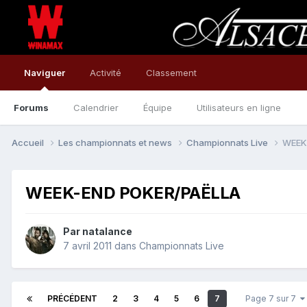
Naviguer
Activité
Classement
Forums
Calendrier
Équipe
Utilisateurs en ligne
Accueil
Les championnats et news
Championnats Live
WEEK
WEEK-END POKER/PAËLLA
Par
natalance
7 avril 2011
dans
Championnats Live
PRÉCÉDENT
2
3
4
5
6
7
Page 7 sur 7