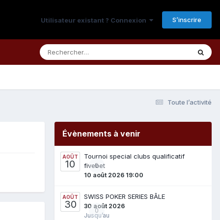
S’inscrire
Utilisateur existant ? Connexion
Toute l’activité
Évènements à venir
Tournoi special clubs qualificatif
AOÛT
10
fivebet
0
10 août 2026 19:00
SWISS POKER SERIES BÂLE
AOÛT
30
30 août 2026
0
Jusqu’au