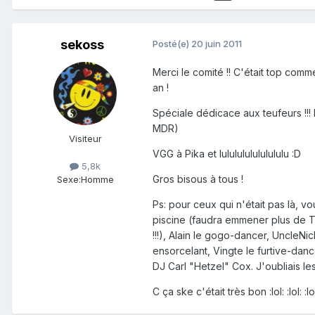
sekoss
Posté(e)
20 juin 2011
Merci le comité !! C'était top com
an !
Spéciale dédicace aux teufeurs !!! L
MDR)
Visiteur
VGG à Pika et lululululululululu :D
5,8k
Gros bisous à tous !
Sexe:
Homme
Ps: pour ceux qui n'était pas là, vo
piscine (faudra emmener plus de T-shi
!!!), Alain le gogo-dancer, UncleNi
ensorcelant, Vingte le furtive-danc
DJ Carl "Hetzel" Cox. J'oubliais les
C ça ske c'était très bon :lol: :lol: :lo