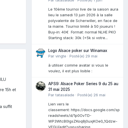
Le 10ème tournoi live de la saison aura
lieu le samedi 13 juin 2026 à la salle
polyvalente de Scherwiller, en face de
la mairie. Tournoi limité à 50 joueurs !
Buy-in: 40€ Format: normal NLHE PKO
Starting stack: 30k (+5k si votre...
Logo Alsace poker sur Winamax
Par
vingte
·
Posté(e)
29 mai
à utiliser comme avatar si vous le
voulez, il est plus lisible :
LULU
APS9: Alsace Poker Series 9 du 25 au
re 15h et
31 mai 2025
Par
tatasalade
·
Posté(e)
26 mai
Lien vers le
 suffit
classement: https://docs.google.com/sp
readsheets/d/1p0OvTD-
WP3WtcB0lgsZKoq8j0uxjKOe0_1Qdzw-
VFGU/edit?usp=sharing