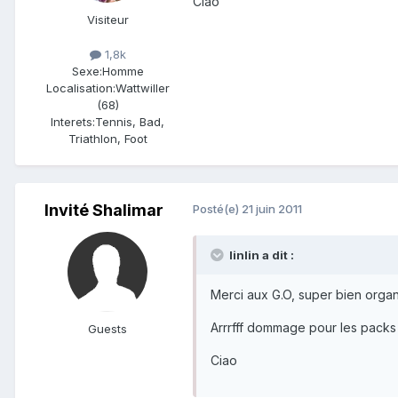
Ciao
Visiteur
1,8k
Sexe:
Homme
Localisation:
Wattwiller
(68)
Interets:
Tennis, Bad,
Triathlon, Foot
Invité Shalimar
Posté(e)
21 juin 2011
linlin a dit :
Merci aux G.O, super bien organis
Arrrfff dommage pour les packs
Guests
Ciao