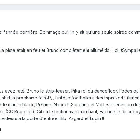
me l'année dernière. Dommage qu'il n'y ait qu'une seule soirée com
a piste était en feu et Bruno complètement allumé :lol: :lol: (Sympa le
us avez raté: Bruno le strip-teaser, Pika roi du dancefloor, Fodes qui
rt la prochaine fois :P), Linlin le footballeur des tapis verts (liiinnnl
ck le man in black, Perrine, Naouel, Sandrine et Val les sirènes au d
er (GG Bruno lol), Gillou le technoman marchant, Fabrice le discoboy
 videurs à la porte d'entrée: Bib, Asgard et Lupin !!
l: