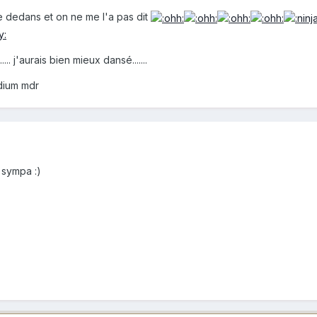
ose dedans et on ne me l'a pas dit
... j'aurais bien mieux dansé.......
odium mdr
 sympa :)