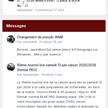
2025/2026 MAIN EVENT (1 pack à 900€
2
ajouté)
tatasalade
· Commencé
17 avril
Messages
Changement de pseudo WAM
Par
sebala68
·
Posté(e)
18 juin
Bonsoir, JasonBurnOut laisse place à P.Genguigui sur
Winamax... Merci par avance !
10ème tournoi live samedi 13 juin saison 2025/2026
(format PKO)
Par
tatasalade
·
Posté(e)
1 juin
Le 10ème tournoi live de la saison aura lieu le samedi 13
juin 2026 à la salle polyvalente de Scherwiller, en face
de la mairie. Tournoi limité à 50 joueurs ! Buy-in: 40€
Format: normal NLHE PKO Starting stack: 30k (+5k si
votre inscription est prise avant 17h50, heure
d'inscription faisant foi, attention veillez à anticiper la...