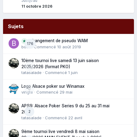
Jusqu’au
11 octobre 2026
Sujets
Changement de pseudo WAM
176
bouli
· Commencé
10 août 2019
10ème tournoi live samedi 13 juin saison
0
2025/2026 (format PKO)
tatasalade
· Commencé
1 juin
Logo Alsace poker sur Winamax
0
vingte
· Commencé
29 mai
APS9: Alsace Poker Series 9 du 25 au 31 mai
2
2025
tatasalade
· Commencé
22 avril
9ème tournoi live vendredi 8 mai saison