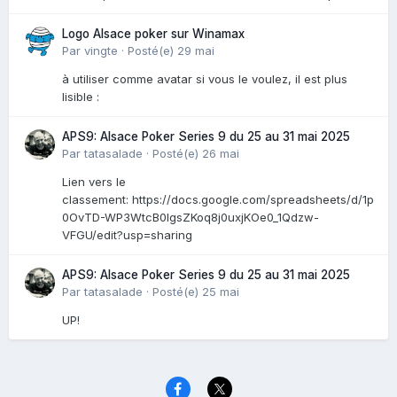
Logo Alsace poker sur Winamax
Par
vingte
·
Posté(e)
29 mai
à utiliser comme avatar si vous le voulez, il est plus
lisible :
APS9: Alsace Poker Series 9 du 25 au 31 mai 2025
Par
tatasalade
·
Posté(e)
26 mai
Lien vers le
classement: https://docs.google.com/spreadsheets/d/1p
0OvTD-WP3WtcB0lgsZKoq8j0uxjKOe0_1Qdzw-
VFGU/edit?usp=sharing
APS9: Alsace Poker Series 9 du 25 au 31 mai 2025
Par
tatasalade
·
Posté(e)
25 mai
UP!