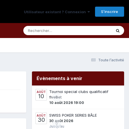
S’inscrire
Utilisateur existant ? Connexion
Toute l’activité
Évènements à venir
Tournoi special clubs qualificatif
AOÛT
10
fivebet
0
10 août 2026 19:00
SWISS POKER SERIES BÂLE
AOÛT
30
30 août 2026
0
Jusqu’au