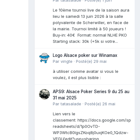
Le 10ème tournoi live de la saison aura
lieu le samedi 13 juin 2026 à la salle
polyvalente de Scherwiller, en face de
la mairie. Tournoi limité à 50 joueurs !
Buy-in: 40€ Format: normal NLHE PKO
Starting stack: 30k (+5k si votre...
Logo Alsace poker sur Winamax
Par
vingte
·
Posté(e)
29 mai
à utiliser comme avatar si vous le
voulez, il est plus lisible :
APS9: Alsace Poker Series 9 du 25 au
31 mai 2025
Par
tatasalade
·
Posté(e)
26 mai
Lien vers le
classement: https://docs.google.com/sp
readsheets/d/1p0OvTD-
WP3WtcB0lgsZKoq8j0uxjKOe0_1Qdzw-
VFGU/edit?usp=sharing