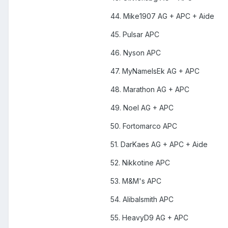
44. Mike1907 AG + APC + Aide
45. Pulsar APC
46. Nyson APC
47. MyNameIsEk AG + APC
48. Marathon AG + APC
49. Noel AG + APC
50. Fortomarco APC
51. DarKaes AG + APC + Aide
52. Nikkotine APC
53. M&M's APC
54. Alibalsmith APC
55. HeavyD9 AG + APC