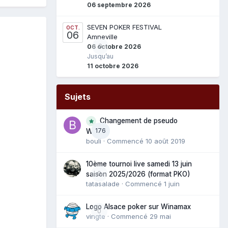
06 septembre 2026
SEVEN POKER FESTIVAL
OCT.
06
Amneville
0
06 octobre 2026
Jusqu’au
11 octobre 2026
Sujets
Changement de pseudo
176
WAM
bouli
· Commencé
10 août 2019
10ème tournoi live samedi 13 juin
0
saison 2025/2026 (format PKO)
tatasalade
· Commencé
1 juin
Logo Alsace poker sur Winamax
0
vingte
· Commencé
29 mai