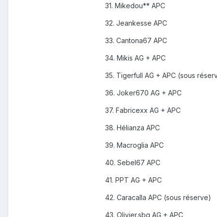
31. Mikedou** APC
32. Jeankesse APC
33. Cantona67 APC
34. Mikis AG + APC
35. Tigerfull AG + APC (sous réser
36. Joker670 AG + APC
37. Fabricexx AG + APC
38. Hélianza APC
39. Macroglia APC
40. Sebel67 APC
41. PPT AG + APC
42. Caracalla APC (sous réserve)
43. Olivier.sbg AG + APC