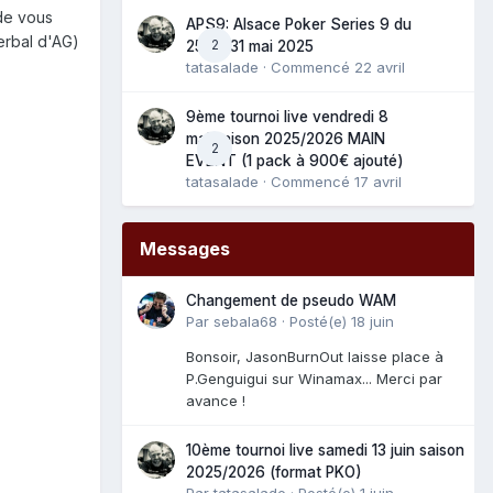
 de vous
APS9: Alsace Poker Series 9 du
erbal d'AG)
2
25 au 31 mai 2025
tatasalade
· Commencé
22 avril
9ème tournoi live vendredi 8
mai saison 2025/2026 MAIN
2
EVENT (1 pack à 900€ ajouté)
tatasalade
· Commencé
17 avril
Messages
Changement de pseudo WAM
Par
sebala68
·
Posté(e)
18 juin
Bonsoir, JasonBurnOut laisse place à
P.Genguigui sur Winamax... Merci par
avance !
10ème tournoi live samedi 13 juin saison
2025/2026 (format PKO)
Par
tatasalade
·
Posté(e)
1 juin