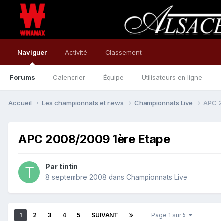
Naviguer
Activité
Classement
Forums
Calendrier
Équipe
Utilisateurs en ligne
Accueil
Les championnats et news
Championnats Live
APC 2
APC 2008/2009 1ère Etape
Par
tintin
8 septembre 2008
dans
Championnats Live
1
2
3
4
5
SUIVANT
Page 1 sur 5