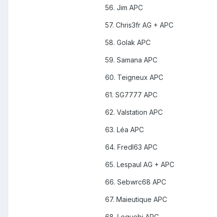
56. Jim APC
57. Chris3fr AG + APC
58. Golak APC
59. Samana APC
60. Teigneux APC
61. SG7777 APC
62. Valstation APC
63. Léa APC
64. Fredl63 APC
65. Lespaul AG + APC
66. Sebwrc68 APC
67. Maieutique APC
68. Lequebi APC