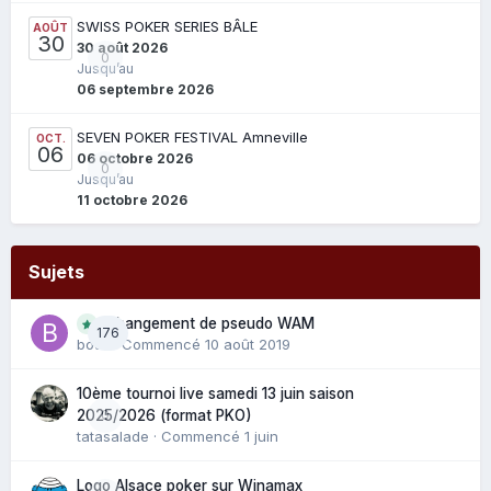
SWISS POKER SERIES BÂLE
AOÛT
30
30 août 2026
0
Jusqu’au
06 septembre 2026
SEVEN POKER FESTIVAL Amneville
OCT.
06
06 octobre 2026
0
Jusqu’au
11 octobre 2026
Sujets
Changement de pseudo WAM
176
bouli
· Commencé
10 août 2019
10ème tournoi live samedi 13 juin saison
0
2025/2026 (format PKO)
tatasalade
· Commencé
1 juin
Logo Alsace poker sur Winamax