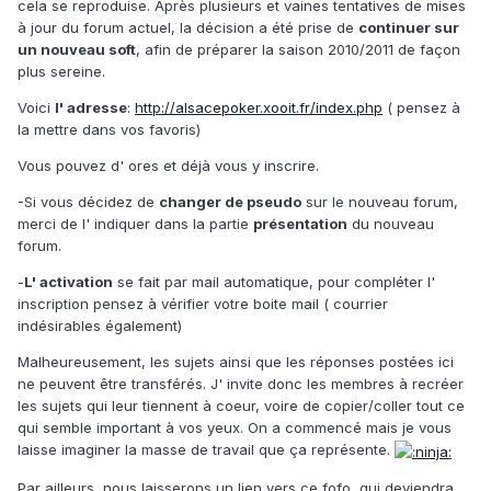
cela se reproduise. Après plusieurs et vaines tentatives de mises
à jour du forum actuel, la décision a été prise de
continuer sur
un nouveau soft
, afin de préparer la saison 2010/2011 de façon
plus sereine.
Voici
l' adresse
:
http://alsacepoker.xooit.fr/index.php
( pensez à
la mettre dans vos favoris)
Vous pouvez d' ores et déjà vous y inscrire.
-Si vous décidez de
changer de pseudo
sur le nouveau forum,
merci de l' indiquer dans la partie
présentation
du nouveau
forum.
-
L' activation
se fait par mail automatique, pour compléter l'
inscription pensez à vérifier votre boite mail ( courrier
indésirables également)
Malheureusement, les sujets ainsi que les réponses postées ici
ne peuvent être transférés. J' invite donc les membres à recréer
les sujets qui leur tiennent à coeur, voire de copier/coller tout ce
qui semble important à vos yeux. On a commencé mais je vous
laisse imaginer la masse de travail que ça représente.
Par ailleurs, nous laisserons un lien vers ce fofo, qui deviendra