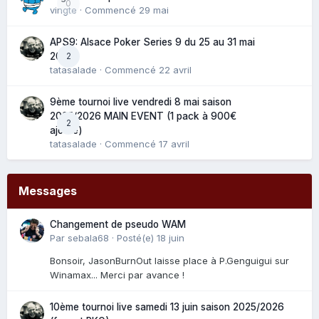
0
vingte
· Commencé
29 mai
APS9: Alsace Poker Series 9 du 25 au 31 mai
2
2025
tatasalade
· Commencé
22 avril
9ème tournoi live vendredi 8 mai saison
2025/2026 MAIN EVENT (1 pack à 900€
2
ajouté)
tatasalade
· Commencé
17 avril
Messages
Changement de pseudo WAM
Par
sebala68
·
Posté(e)
18 juin
Bonsoir, JasonBurnOut laisse place à P.Genguigui sur
Winamax... Merci par avance !
10ème tournoi live samedi 13 juin saison 2025/2026