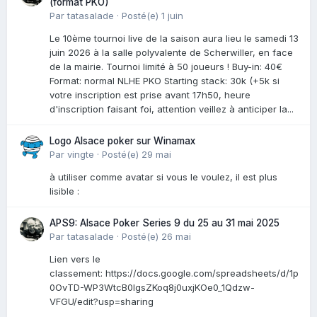
(format PKO)
Par
tatasalade
·
Posté(e)
1 juin
Le 10ème tournoi live de la saison aura lieu le samedi 13
juin 2026 à la salle polyvalente de Scherwiller, en face
de la mairie. Tournoi limité à 50 joueurs ! Buy-in: 40€
Format: normal NLHE PKO Starting stack: 30k (+5k si
votre inscription est prise avant 17h50, heure
d'inscription faisant foi, attention veillez à anticiper la...
Logo Alsace poker sur Winamax
Par
vingte
·
Posté(e)
29 mai
à utiliser comme avatar si vous le voulez, il est plus
lisible :
APS9: Alsace Poker Series 9 du 25 au 31 mai 2025
Par
tatasalade
·
Posté(e)
26 mai
Lien vers le
classement: https://docs.google.com/spreadsheets/d/1p
0OvTD-WP3WtcB0lgsZKoq8j0uxjKOe0_1Qdzw-
VFGU/edit?usp=sharing