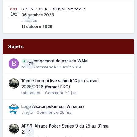
SEVEN POKER FESTIVAL Amneville
OCT.
06
06 octobre 2026
0
Jusqu’au
11 octobre 2026
Sujets
Changement de pseudo WAM
176
bouli
· Commencé
10 août 2019
10ème tournoi live samedi 13 juin saison
0
2025/2026 (format PKO)
tatasalade
· Commencé
1 juin
Logo Alsace poker sur Winamax
0
vingte
· Commencé
29 mai
APS9: Alsace Poker Series 9 du 25 au 31 mai
2
2025