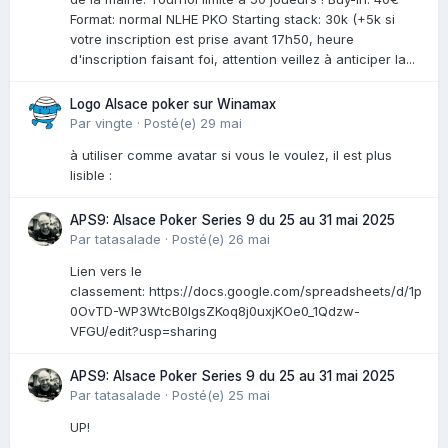
Format: normal NLHE PKO Starting stack: 30k (+5k si
votre inscription est prise avant 17h50, heure
d'inscription faisant foi, attention veillez à anticiper la...
Logo Alsace poker sur Winamax
Par
vingte
·
Posté(e)
29 mai
à utiliser comme avatar si vous le voulez, il est plus
lisible :
APS9: Alsace Poker Series 9 du 25 au 31 mai 2025
Par
tatasalade
·
Posté(e)
26 mai
Lien vers le
classement: https://docs.google.com/spreadsheets/d/1p
0OvTD-WP3WtcB0lgsZKoq8j0uxjKOe0_1Qdzw-
VFGU/edit?usp=sharing
APS9: Alsace Poker Series 9 du 25 au 31 mai 2025
Par
tatasalade
·
Posté(e)
25 mai
UP!