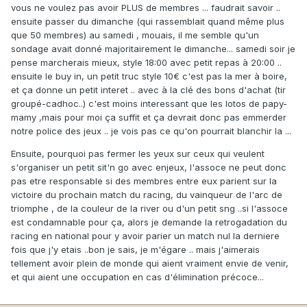
vous ne voulez pas avoir PLUS de membres ... faudrait savoir ..
ensuite passer du dimanche (qui rassemblait quand même plus
que 50 membres) au samedi , mouais, il me semble qu'un
sondage avait donné majoritairement le dimanche... samedi soir je
pense marcherais mieux, style 18:00 avec petit repas à 20:00 ..
ensuite le buy in, un petit truc style 10€ c'est pas la mer à boire,
et ça donne un petit interet .. avec à la clé des bons d'achat (tir
groupé-cadhoc..) c'est moins interessant que les lotos de papy-
mamy ,mais pour moi ça suffit et ça devrait donc pas emmerder
notre police des jeux .. je vois pas ce qu'on pourrait blanchir la ...
Ensuite, pourquoi pas fermer les yeux sur ceux qui veulent
s'organiser un petit sit'n go avec enjeux, l'assoce ne peut donc
pas etre responsable si des membres entre eux parient sur la
victoire du prochain match du racing, du vainqueur de l'arc de
triomphe , de la couleur de la river ou d'un petit sng ..si l'assoce
est condamnable pour ça, alors je demande la retrogadation du
racing en national pour y avoir parier un match nul la derniere
fois que j'y etais ..bon je sais, je m'égare .. mais j'aimerais
tellement avoir plein de monde qui aient vraiment envie de venir,
et qui aient une occupation en cas d'élimination précoce...