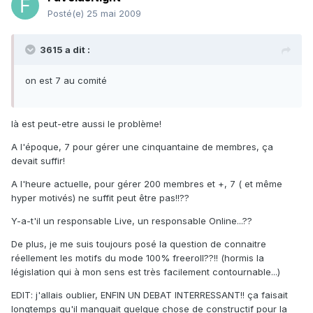
Posté(e)
25 mai 2009
3615 a dit :
on est 7 au comité
là est peut-etre aussi le problème!
A l'époque, 7 pour gérer une cinquantaine de membres, ça
devait suffir!
A l'heure actuelle, pour gérer 200 membres et +, 7 ( et même
hyper motivés) ne suffit peut être pas!!??
Y-a-t'il un responsable Live, un responsable Online...??
De plus, je me suis toujours posé la question de connaitre
réellement les motifs du mode 100% freeroll??!! (hormis la
législation qui à mon sens est très facilement contournable...)
EDIT: j'allais oublier, ENFIN UN DEBAT INTERRESSANT!! ça faisait
longtemps qu'il manquait quelque chose de constructif pour la