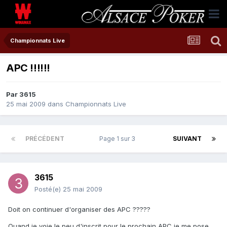
Championnats Live
APC !!!!!!
Par
3615
25 mai 2009
dans
Championnats Live
PRÉCÉDENT
Page 1 sur 3
SUIVANT
3615
Posté(e)
25 mai 2009
Doit on continuer d'organiser des APC ?????
Quand je voie le peu d'inscrit pour le prochain APC je me pose