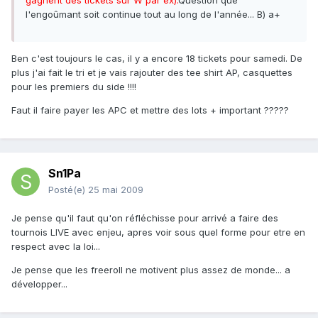
gagnent des tickets sur W par ex).
Question que
l'engoûmant soit continue tout au long de l'année... B) a+
Ben c'est toujours le cas, il y a encore 18 tickets pour samedi. De
plus j'ai fait le tri et je vais rajouter des tee shirt AP, casquettes
pour les premiers du side !!!!
Faut il faire payer les APC et mettre des lots + important ?????
Sn1Pa
Posté(e)
25 mai 2009
Je pense qu'il faut qu'on réfléchisse pour arrivé a faire des
tournois LIVE avec enjeu, apres voir sous quel forme pour etre en
respect avec la loi...
Je pense que les freeroll ne motivent plus assez de monde... a
développer...