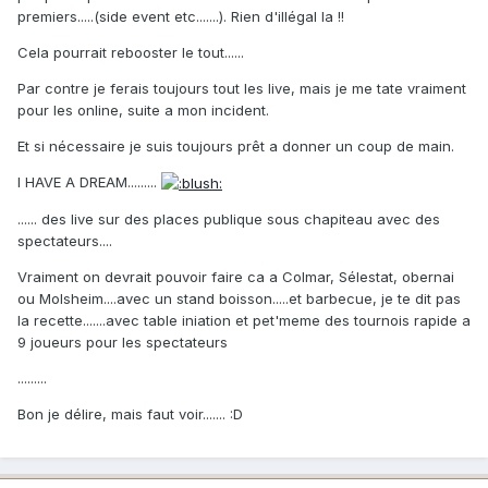
premiers.....(side event etc.......). Rien d'illégal la !!
Cela pourrait rebooster le tout......
Par contre je ferais toujours tout les live, mais je me tate vraiment
pour les online, suite a mon incident.
Et si nécessaire je suis toujours prêt a donner un coup de main.
I HAVE A DREAM.........
...... des live sur des places publique sous chapiteau avec des
spectateurs....
Vraiment on devrait pouvoir faire ca a Colmar, Sélestat, obernai
ou Molsheim....avec un stand boisson.....et barbecue, je te dit pas
la recette.......avec table iniation et pet'meme des tournois rapide a
9 joueurs pour les spectateurs
.........
Bon je délire, mais faut voir....... :D