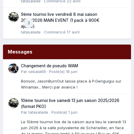
tatasalade
· Commencé
22 avril
9ème tournoi live vendredi 8 mai saison
2025/2026 MAIN EVENT (1 pack à 900€
2
ajouté)
tatasalade
· Commencé
17 avril
Messages
Changement de pseudo WAM
Par
sebala68
·
Posté(e)
18 juin
Bonsoir, JasonBurnOut laisse place à P.Genguigui sur
Winamax... Merci par avance !
10ème tournoi live samedi 13 juin saison 2025/2026
(format PKO)
Par
tatasalade
·
Posté(e)
1 juin
Le 10ème tournoi live de la saison aura lieu le samedi 13
juin 2026 à la salle polyvalente de Scherwiller, en face
de la mairie. Tournoi limité à 50 joueurs ! Buy-in: 40€