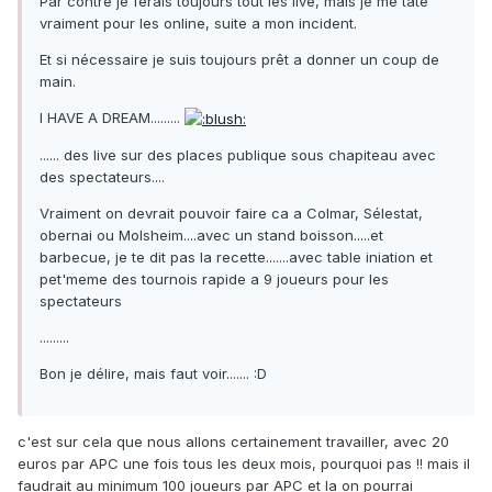
Par contre je ferais toujours tout les live, mais je me tate
vraiment pour les online, suite a mon incident.
Et si nécessaire je suis toujours prêt a donner un coup de
main.
I HAVE A DREAM.........
...... des live sur des places publique sous chapiteau avec
des spectateurs....
Vraiment on devrait pouvoir faire ca a Colmar, Sélestat,
obernai ou Molsheim....avec un stand boisson.....et
barbecue, je te dit pas la recette.......avec table iniation et
pet'meme des tournois rapide a 9 joueurs pour les
spectateurs
.........
Bon je délire, mais faut voir....... :D
c'est sur cela que nous allons certainement travailler, avec 20
euros par APC une fois tous les deux mois, pourquoi pas !! mais il
faudrait au minimum 100 joueurs par APC et la on pourrai