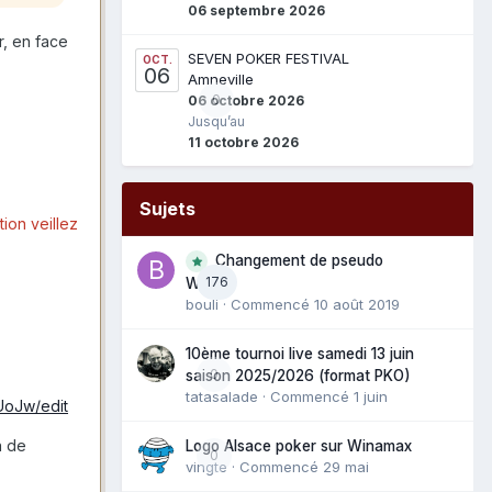
06 septembre 2026
r, en face
SEVEN POKER FESTIVAL
OCT.
06
Amneville
0
06 octobre 2026
Jusqu’au
11 octobre 2026
Sujets
tion veillez
Changement de pseudo
176
WAM
bouli
· Commencé
10 août 2019
10ème tournoi live samedi 13 juin
0
saison 2025/2026 (format PKO)
tatasalade
· Commencé
1 juin
UoJw/edit
n de
Logo Alsace poker sur Winamax
0
vingte
· Commencé
29 mai