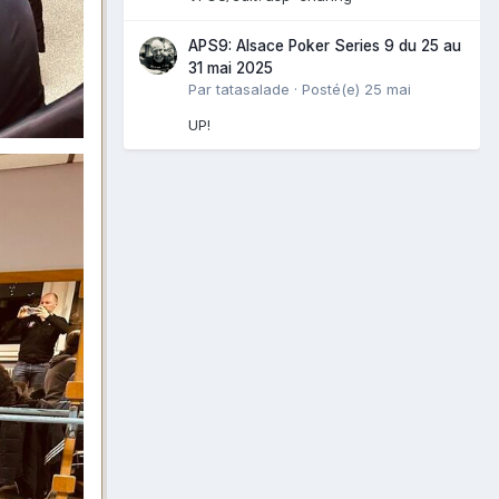
APS9: Alsace Poker Series 9 du 25 au
31 mai 2025
Par
tatasalade
·
Posté(e)
25 mai
UP!