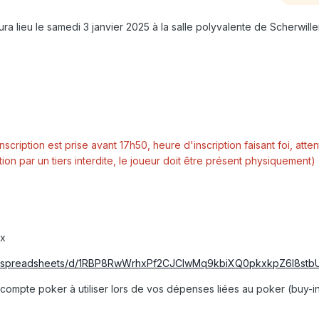
ura lieu le samedi 3 janvier 2025 à la salle polyvalente de Scherwille
inscription est prise avant 17h50, heure d'inscription faisant foi, atten
ription par un tiers interdite, le joueur doit être présent physiquement)
ux
om/spreadsheets/d/1RBP8RwWrhxPf2CJCIwMq9kbiXQ0pkxkpZ6l8stb
 compte poker à utiliser lors de vos dépenses liées au poker (buy-i