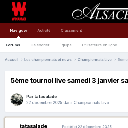
Naviguer
Activité
Classement
Forums
Calendrier
Équipe
Utilisateurs en ligne
Accueil
Les championnats et news
Championnats Live
5ème 
5ème tournoi live samedi 3 janvier 
Par
tatasalade
22 décembre 2025
dans
Championnats Live
tatasalade
Posté(e)
22 décembre 2025