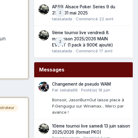
APS9: Alsace Poker Series 9 du
2
25 au 31 mai 2025
tatasalade
· Commencé
22 avril
9ème tournoi live vendredi 8
 un
mai saison 2025/2026 MAIN
2
EVENT (1 pack à 900€ ajouté)
tatasalade
· Commencé
17 avril
Messages
Changement de pseudo WAM
Par
sebala68
·
Posté(e)
18 juin
Bonsoir, JasonBurnOut laisse place à
P.Genguigui sur Winamax... Merci par
strateur
avance !
10ème tournoi live samedi 13 juin saison
2025/2026 (format PKO)
Par
tatasalade
·
Posté(e)
1 juin