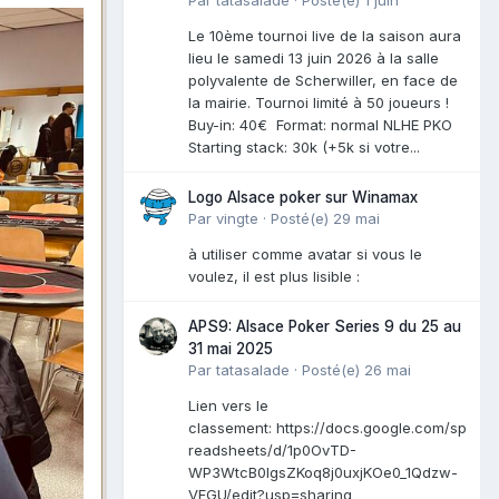
Le 10ème tournoi live de la saison aura
lieu le samedi 13 juin 2026 à la salle
polyvalente de Scherwiller, en face de
la mairie. Tournoi limité à 50 joueurs !
Buy-in: 40€ Format: normal NLHE PKO
Starting stack: 30k (+5k si votre...
Logo Alsace poker sur Winamax
Par
vingte
·
Posté(e)
29 mai
à utiliser comme avatar si vous le
voulez, il est plus lisible :
APS9: Alsace Poker Series 9 du 25 au
31 mai 2025
Par
tatasalade
·
Posté(e)
26 mai
Lien vers le
classement: https://docs.google.com/sp
readsheets/d/1p0OvTD-
WP3WtcB0lgsZKoq8j0uxjKOe0_1Qdzw-
VFGU/edit?usp=sharing