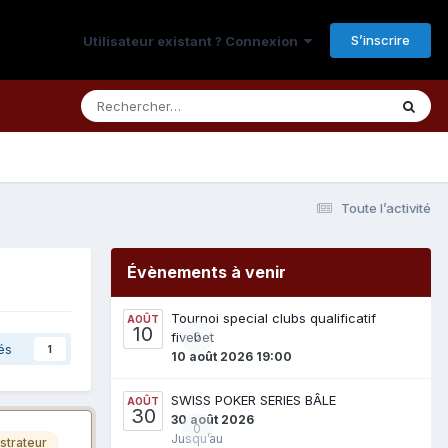
S’inscrire
Utilisateur existant ? Connexion
Toute l’activité
Évènements à venir
Tournoi special clubs qualificatif
AOÛT
10
fivebet
0
és
1
10 août 2026 19:00
SWISS POKER SERIES BÂLE
AOÛT
30
30 août 2026
0
Jusqu’au
strateur