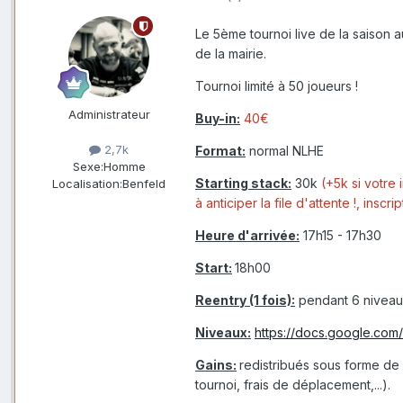
Le 5ème tournoi live de la saison a
de la mairie.
Tournoi limité à 50 joueurs !
Administrateur
Buy-in:
40€
2,7k
Format:
normal NLHE
Sexe:
Homme
Starting stack:
30k
(+5k si votre 
Localisation:
Benfeld
à anticiper la file d'attente !, insc
Heure d'arrivée:
17h15 - 17h30
Start:
18h00
Reentry (1 fois):
pendant 6 nivea
Niveaux:
https://docs.google.c
Gains:
redistribués sous forme de
tournoi, frais de déplacement,...).