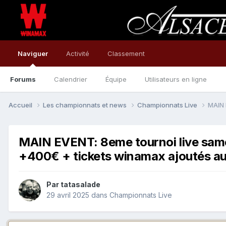
Naviguer
Activité
Classement
Forums
Calendrier
Équipe
Utilisateurs en ligne
Accueil
Les championnats et news
Championnats Live
MAIN 
MAIN EVENT: 8eme tournoi live same
+400€ + tickets winamax ajoutés au
Par
tatasalade
29 avril 2025
dans
Championnats Live