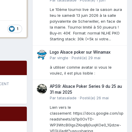
Le 10ème tournoi live de la saison aura
lieu le samedi 13 juin 2026 à la salle
polyvalente de Scherwiller, en face de
la mairie. Tournoi limité à 50 joueurs !
1
Buy-in: 40€ Format: normal NLHE PKO
Starting stack: 30k (+5k si votre...
Logo Alsace poker sur Winamax
Par
vingte
·
Posté(e)
29 mai
à utiliser comme avatar si vous le
voulez, il est plus lisible :
ÉCENT
APS9: Alsace Poker Series 9 du 25 au
31 mai 2025
Par
tatasalade
·
Posté(e)
26 mai
Lien vers le
classement: https://docs.google.com/sp
readsheets/d/1p0OvTD-
WP3WtcB0lgsZKoq8j0uxjKOe0_1Qdzw-
VFGU/edit?usp=sharing