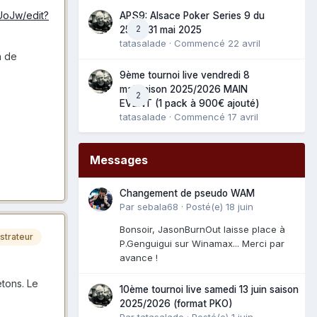
UoJw/edit?
APS9: Alsace Poker Series 9 du
2
25 au 31 mai 2025
tatasalade
· Commencé
22 avril
n de
9ème tournoi live vendredi 8
mai saison 2025/2026 MAIN
2
EVENT (1 pack à 900€ ajouté)
tatasalade
· Commencé
17 avril
Messages
Changement de pseudo WAM
Par
sebala68
·
Posté(e)
18 juin
Bonsoir, JasonBurnOut laisse place à
strateur
P.Genguigui sur Winamax... Merci par
avance !
tons. Le
10ème tournoi live samedi 13 juin saison
2025/2026 (format PKO)
Par
tatasalade
·
Posté(e)
1 juin