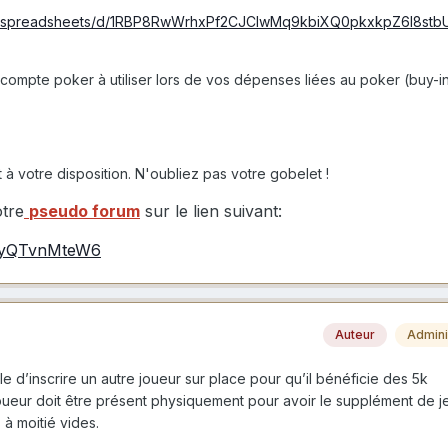
om/spreadsheets/d/1RBP8RwWrhxPf2CJCIwMq9kbiXQ0pkxkpZ6l8stb
 compte poker à utiliser lors de vos dépenses liées au poker (buy-i
à votre disposition. N'oubliez pas votre gobelet !
otre
pseudo forum
sur le lien suivant:
nnyQTvnMteW6
Auteur
Admini
ible d’inscrire un autre joueur sur place pour qu’il bénéficie des 5k
ueur doit être présent physiquement pour avoir le supplément de je
 à moitié vides.