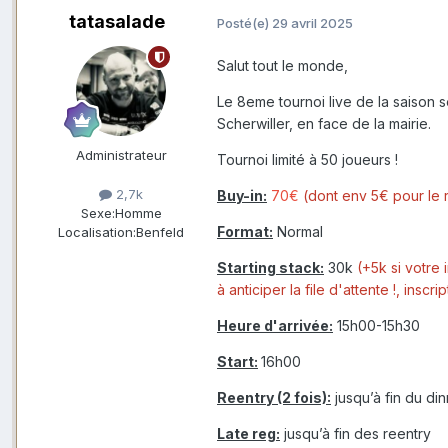
tatasalade
Posté(e)
29 avril 2025
Salut tout le monde,
Le 8eme tournoi live de la saison s
Scherwiller, en face de la mairie.
Administrateur
Tournoi limité à 50 joueurs !
2,7k
Buy-in:
70€
(dont env 5€ pour le 
Sexe:
Homme
Format:
Normal
Localisation:
Benfeld
Starting stack:
30k
(+5k si votre 
à anticiper la file d'attente !, insc
Heure d'arrivée:
15h00-15h30
Start:
16h00
Reentry (2 fois):
jusqu’à fin du di
Late reg:
jusqu’à fin des reentry