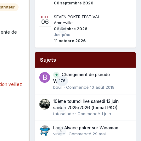
06 septembre 2026
strateur
SEVEN POKER FESTIVAL
OCT.
06
Amneville
0
06 octobre 2026
alente de
Jusqu’au
11 octobre 2026
Sujets
Changement de pseudo
176
WAM
tion veillez
bouli
· Commencé
10 août 2019
10ème tournoi live samedi 13 juin
0
saison 2025/2026 (format PKO)
tatasalade
· Commencé
1 juin
Logo Alsace poker sur Winamax
0
vingte
· Commencé
29 mai