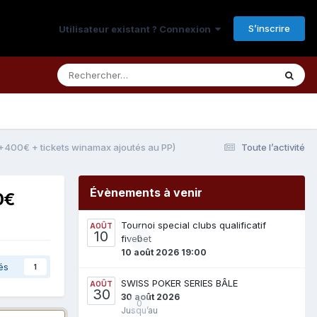
S’inscrire
Utilisateur existant ? Connexion
+400€ + tickets winamax ajoutés au PP)
Toute l’activité
Évènements à venir
0€
Tournoi special clubs qualificatif
AOÛT
10
fivebet
0
10 août 2026 19:00
és
1
SWISS POKER SERIES BÂLE
AOÛT
30
30 août 2026
0
Jusqu’au