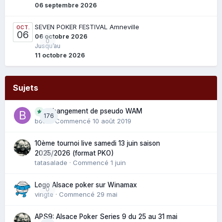
06 septembre 2026
SEVEN POKER FESTIVAL Amneville
OCT.
06
06 octobre 2026
0
Jusqu’au
11 octobre 2026
Sujets
Changement de pseudo WAM
176
bouli
· Commencé
10 août 2019
10ème tournoi live samedi 13 juin saison
0
2025/2026 (format PKO)
tatasalade
· Commencé
1 juin
Logo Alsace poker sur Winamax
0
vingte
· Commencé
29 mai
APS9: Alsace Poker Series 9 du 25 au 31 mai