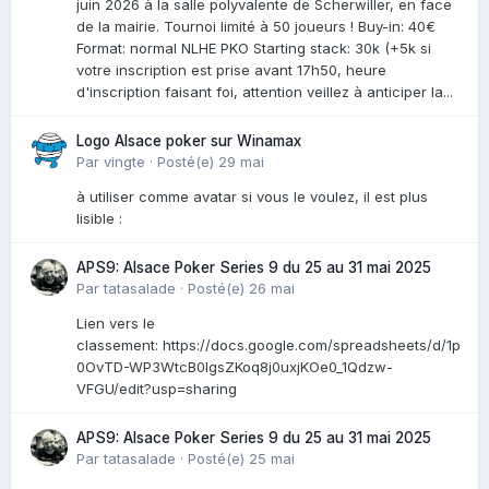
juin 2026 à la salle polyvalente de Scherwiller, en face
de la mairie. Tournoi limité à 50 joueurs ! Buy-in: 40€
Format: normal NLHE PKO Starting stack: 30k (+5k si
votre inscription est prise avant 17h50, heure
d'inscription faisant foi, attention veillez à anticiper la...
Logo Alsace poker sur Winamax
Par
vingte
·
Posté(e)
29 mai
à utiliser comme avatar si vous le voulez, il est plus
lisible :
APS9: Alsace Poker Series 9 du 25 au 31 mai 2025
Par
tatasalade
·
Posté(e)
26 mai
Lien vers le
classement: https://docs.google.com/spreadsheets/d/1p
0OvTD-WP3WtcB0lgsZKoq8j0uxjKOe0_1Qdzw-
VFGU/edit?usp=sharing
APS9: Alsace Poker Series 9 du 25 au 31 mai 2025
Par
tatasalade
·
Posté(e)
25 mai