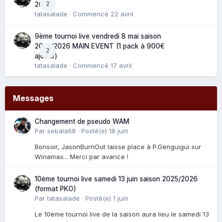
2
2025
tatasalade
· Commencé
22 avril
9ème tournoi live vendredi 8 mai saison
2025/2026 MAIN EVENT (1 pack à 900€
2
ajouté)
tatasalade
· Commencé
17 avril
Messages
Changement de pseudo WAM
Par
sebala68
·
Posté(e)
18 juin
Bonsoir, JasonBurnOut laisse place à P.Genguigui sur
Winamax... Merci par avance !
10ème tournoi live samedi 13 juin saison 2025/2026
(format PKO)
Par
tatasalade
·
Posté(e)
1 juin
Le 10ème tournoi live de la saison aura lieu le samedi 13