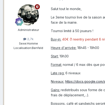
Salut tout le monde,
Le 3eme tournoi live de la saison a
face de la mairie.
Administrateur
Tournoi limité à 50 joueurs !
2,7k
Buy-in:
40€ (1 reentry pendant 6 n
Sexe:
Homme
Heure d'arrivée:
18h45 - 19h00
Localisation:
Benfeld
Start:
19h30
Format:
normal / 6 max dès que po
Late reg:
6 niveaux
Niveaux:
https://docs.google.co
Gains:
redistribués sous forme de c
frais de déplacement,...).
Boissons, café et sandwichs seront 