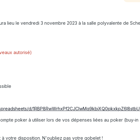
ura lieu le vendredi 3 novembre 2023 à la salle polyvalente de Scher
iveaux autorisé)
ssible
m/spreadsheets/d/1RBP8RwWrhxPf2CJCIwMq9kbiXQ0pkxkpZ6l8stbU
ompte poker à utiliser lors de vos dépenses liées au poker (buy-in 
à votre disposition. N'oubliez pas votre gobelet !