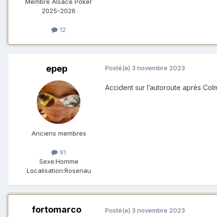
Membre Alsace Poker
2025-2026
12
epep
Posté(e)
3 novembre 2023
Accident sur l’autoroute après Colm
Anciens membres
91
Sexe:
Homme
Localisation:
Rosenau
fortomarco
Posté(e)
3 novembre 2023