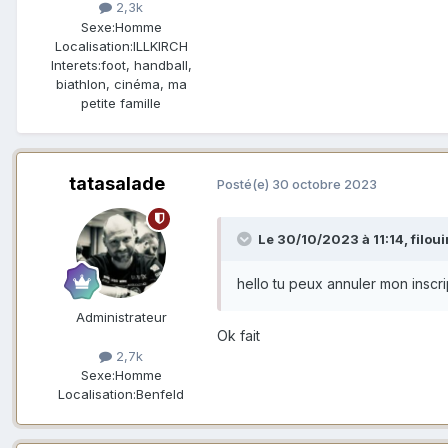
2,3k
Sexe:
Homme
Localisation:
ILLKIRCH
Interets:
foot, handball,
biathlon, cinéma, ma
petite famille
tatasalade
Posté(e)
30 octobre 2023
Le 30/10/2023 à 11:14,
filou
hello tu peux annuler mon inscr
Administrateur
Ok fait
2,7k
Sexe:
Homme
Localisation:
Benfeld