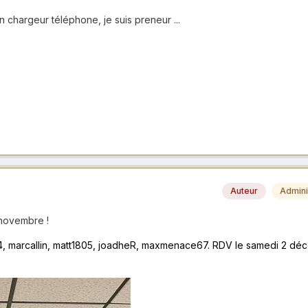
 chargeur téléphone, je suis preneur ...
Auteur
Admini
novembre !
4, marcallin, matt1805, joadheR, maxmenace67. RDV le samedi 2 dé