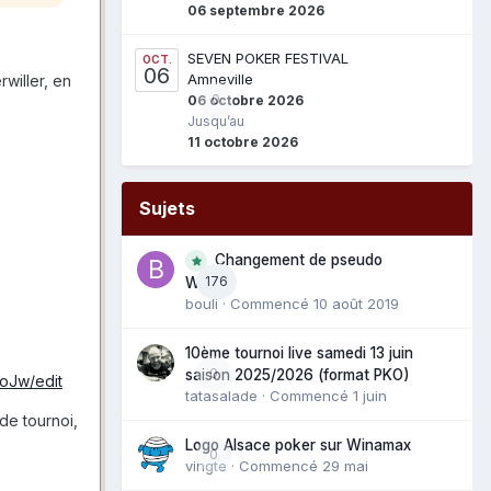
06 septembre 2026
SEVEN POKER FESTIVAL
OCT.
06
Amneville
willer, en
0
06 octobre 2026
Jusqu’au
11 octobre 2026
Sujets
Changement de pseudo
176
WAM
bouli
· Commencé
10 août 2019
10ème tournoi live samedi 13 juin
0
saison 2025/2026 (format PKO)
oJw/edit
tatasalade
· Commencé
1 juin
de tournoi,
Logo Alsace poker sur Winamax
0
vingte
· Commencé
29 mai