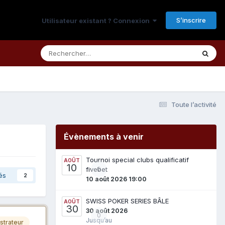
S’inscrire
Utilisateur existant ? Connexion
Toute l’activité
Évènements à venir
Tournoi special clubs qualificatif
AOÛT
10
fivebet
0
és
2
10 août 2026 19:00
SWISS POKER SERIES BÂLE
AOÛT
30
30 août 2026
0
Jusqu’au
strateur