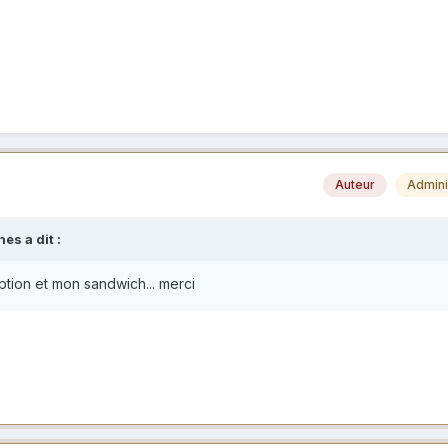
Auteur
Admini
ines
a dit :
iption et mon sandwich... merci