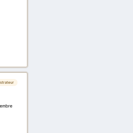
strateur
cembre