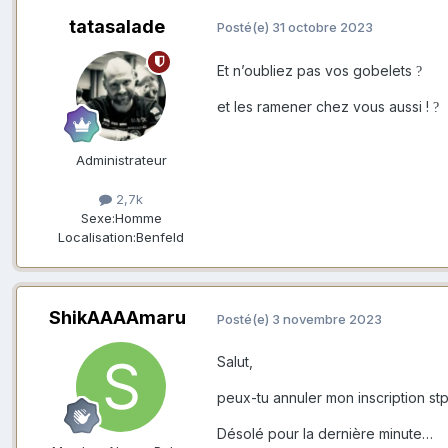
tatasalade
Posté(e)
31 octobre 2023
Et n’oubliez pas vos gobelets
?
et les ramener chez vous aussi !
?
Administrateur
2,7k
Sexe:
Homme
Localisation:
Benfeld
ShikAAAAmaru
Posté(e)
3 novembre 2023
Salut,
peux-tu annuler mon inscription st
Désolé pour la dernière minute…