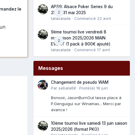
APS9: Alsace Poker Series 9 du
mmandez le
2
25 au 31 mai 2025
tatasalade
· Commencé
22 avril
 un
9ème tournoi live vendredi 8
mai saison 2025/2026 MAIN
2
EVENT (1 pack à 900€ ajouté)
tatasalade
· Commencé
17 avril
Messages
Changement de pseudo WAM
Par
sebala68
·
Posté(e)
18 juin
Bonsoir, JasonBurnOut laisse place à
P.Genguigui sur Winamax... Merci par
avance !
10ème tournoi live samedi 13 juin saison
2025/2026 (format PKO)
Par
tatasalade
·
Posté(e)
1 juin