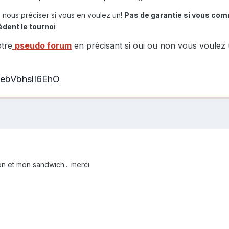
 nous préciser si vous en voulez un!
Pas de garantie si vous co
èdent le tournoi
otre
pseudo forum
en précisant si oui ou non vous voulez
2ebVbhslI6EhO
ion et mon sandwich... merci