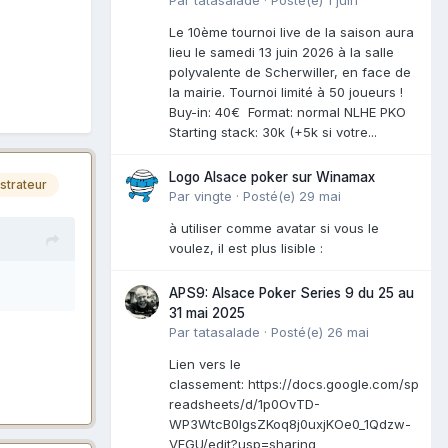
Le 10ème tournoi live de la saison aura
lieu le samedi 13 juin 2026 à la salle
polyvalente de Scherwiller, en face de
la mairie. Tournoi limité à 50 joueurs !
Buy-in: 40€ Format: normal NLHE PKO
Starting stack: 30k (+5k si votre...
Logo Alsace poker sur Winamax
strateur
Par
vingte
·
Posté(e)
29 mai
à utiliser comme avatar si vous le
voulez, il est plus lisible :
APS9: Alsace Poker Series 9 du 25 au
31 mai 2025
Par
tatasalade
·
Posté(e)
26 mai
Lien vers le
classement: https://docs.google.com/sp
readsheets/d/1p0OvTD-
WP3WtcB0lgsZKoq8j0uxjKOe0_1Qdzw-
VFGU/edit?usp=sharing