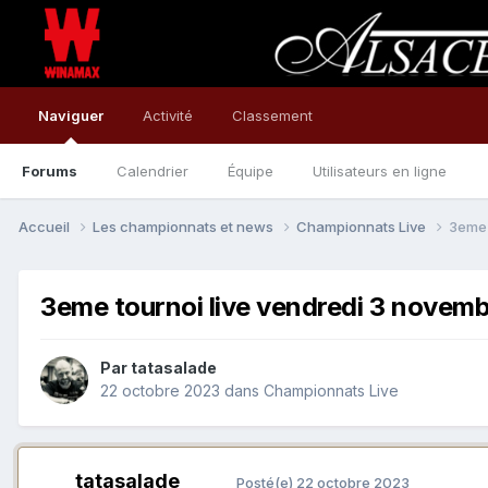
Naviguer
Activité
Classement
Forums
Calendrier
Équipe
Utilisateurs en ligne
Accueil
Les championnats et news
Championnats Live
3eme 
3eme tournoi live vendredi 3 novem
Par
tatasalade
22 octobre 2023
dans
Championnats Live
tatasalade
Posté(e)
22 octobre 2023