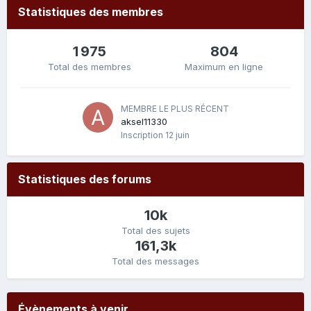
Statistiques des membres
1 975
804
Total des membres
Maximum en ligne
MEMBRE LE PLUS RÉCENT
aksel11330
Inscription
12 juin
Statistiques des forums
10k
Total des sujets
161,3k
Total des messages
Évènements à venir