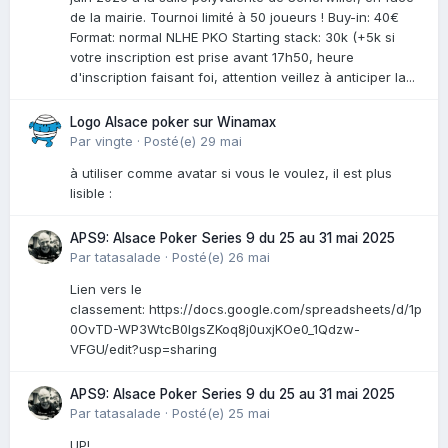
de la mairie. Tournoi limité à 50 joueurs ! Buy-in: 40€
Format: normal NLHE PKO Starting stack: 30k (+5k si
votre inscription est prise avant 17h50, heure
d'inscription faisant foi, attention veillez à anticiper la...
Logo Alsace poker sur Winamax
Par
vingte
·
Posté(e)
29 mai
à utiliser comme avatar si vous le voulez, il est plus
lisible :
APS9: Alsace Poker Series 9 du 25 au 31 mai 2025
Par
tatasalade
·
Posté(e)
26 mai
Lien vers le
classement: https://docs.google.com/spreadsheets/d/1p
0OvTD-WP3WtcB0lgsZKoq8j0uxjKOe0_1Qdzw-
VFGU/edit?usp=sharing
APS9: Alsace Poker Series 9 du 25 au 31 mai 2025
Par
tatasalade
·
Posté(e)
25 mai
UP!