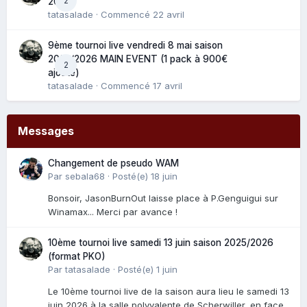
2
2025
tatasalade
· Commencé
22 avril
9ème tournoi live vendredi 8 mai saison
2025/2026 MAIN EVENT (1 pack à 900€
2
ajouté)
tatasalade
· Commencé
17 avril
Messages
Changement de pseudo WAM
Par
sebala68
·
Posté(e)
18 juin
Bonsoir, JasonBurnOut laisse place à P.Genguigui sur
Winamax... Merci par avance !
10ème tournoi live samedi 13 juin saison 2025/2026
(format PKO)
Par
tatasalade
·
Posté(e)
1 juin
Le 10ème tournoi live de la saison aura lieu le samedi 13
juin 2026 à la salle polyvalente de Scherwiller, en face