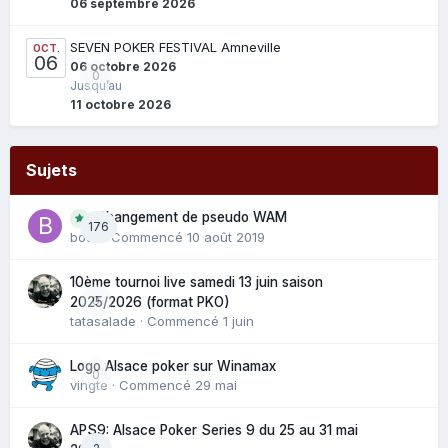
06 septembre 2026
SEVEN POKER FESTIVAL Amneville
OCT.
06
06 octobre 2026
0
Jusqu’au
11 octobre 2026
Sujets
Changement de pseudo WAM
176
bouli
· Commencé
10 août 2019
10ème tournoi live samedi 13 juin saison
0
2025/2026 (format PKO)
tatasalade
· Commencé
1 juin
Logo Alsace poker sur Winamax
0
vingte
· Commencé
29 mai
APS9: Alsace Poker Series 9 du 25 au 31 mai