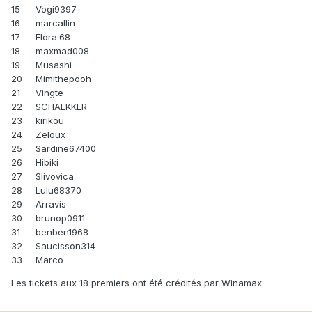
15
Vogi9397
16
marcallin
17
Flora.68
18
maxmad008
19
Musashi
20
Mimithepooh
21
Vingte
22
SCHAEKKER
23
kirikou
24
Zeloux
25
Sardine67400
26
Hibiki
27
Slivovica
28
Lulu68370
29
Arravis
30
brunop0911
31
benben1968
32
Saucisson314
33
Marco
Les tickets aux 18 premiers ont été crédités par Winamax