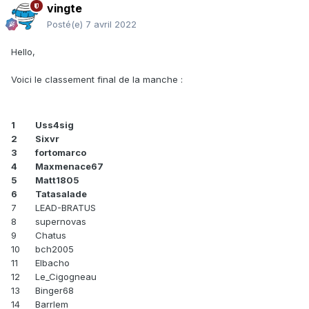
vingte
Posté(e)
7 avril 2022
Hello,
Voici le classement final de la manche
:
1
Uss4sig
2
Sixvr
3
fortomarco
4
Maxmenace67
5
Matt1805
6
Tatasalade
7
LEAD-BRATUS
8
supernovas
9
Chatus
10
bch2005
11
Elbacho
12
Le_Cigogneau
13
Binger68
14
Barrlem