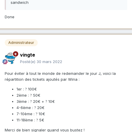
sandwich
Done
Administrateur
vingte
Posté(e)
30 mars 2022
Pour éviter à tout le monde de redemander le jour J, voici la
répartition des tickets ajoutés par Wina
:
1er :
100€
?️
2ème :
50€
?️
3ème :
20€ +
10€
?️
?️
4-6ème :
20€
?️
7-10ème :
10€
?️
11-18ème :
5€
?️
Merci de bien signaler quand vous bustez !