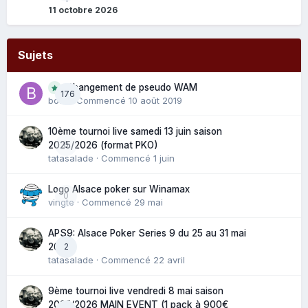
11 octobre 2026
Sujets
Changement de pseudo WAM
176
bouli
· Commencé
10 août 2019
10ème tournoi live samedi 13 juin saison
0
2025/2026 (format PKO)
tatasalade
· Commencé
1 juin
Logo Alsace poker sur Winamax
0
vingte
· Commencé
29 mai
APS9: Alsace Poker Series 9 du 25 au 31 mai
2
2025
tatasalade
· Commencé
22 avril
9ème tournoi live vendredi 8 mai saison
2025/2026 MAIN EVENT (1 pack à 900€