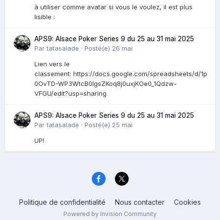
à utiliser comme avatar si vous le voulez, il est plus
lisible :
APS9: Alsace Poker Series 9 du 25 au 31 mai 2025
Par
tatasalade
·
Posté(e)
26 mai
Lien vers le
classement: https://docs.google.com/spreadsheets/d/1p
0OvTD-WP3WtcB0lgsZKoq8j0uxjKOe0_1Qdzw-
VFGU/edit?usp=sharing
APS9: Alsace Poker Series 9 du 25 au 31 mai 2025
Par
tatasalade
·
Posté(e)
25 mai
UP!
Politique de confidentialité
Nous contacter
Cookies
Powered by Invision Community