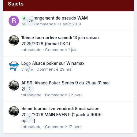
Sujets
Changement de pseudo WAM
176
bouli
· Commencé
10 août 2019
10ème tournoi live samedi 13 juin saison
0
2025/2026 (format PKO)
tatasalade
· Commencé
1 juin
Logo Alsace poker sur Winamax
0
vingte
· Commencé
29 mai
APS9: Alsace Poker Series 9 du 25 au 31 mai
2
2025
tatasalade
· Commencé
22 avril
9ème tournoi live vendredi 8 mai saison
2025/2026 MAIN EVENT (1 pack à 900€
2
ajouté)
tatasalade
· Commencé
17 avril