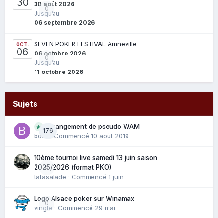
30
30 août 2026
0
Jusqu’au
06 septembre 2026
SEVEN POKER FESTIVAL Amneville
OCT.
06
06 octobre 2026
0
Jusqu’au
11 octobre 2026
Sujets
Changement de pseudo WAM
176
bouli
· Commencé
10 août 2019
10ème tournoi live samedi 13 juin saison
0
2025/2026 (format PKO)
tatasalade
· Commencé
1 juin
Logo Alsace poker sur Winamax
0
vingte
· Commencé
29 mai