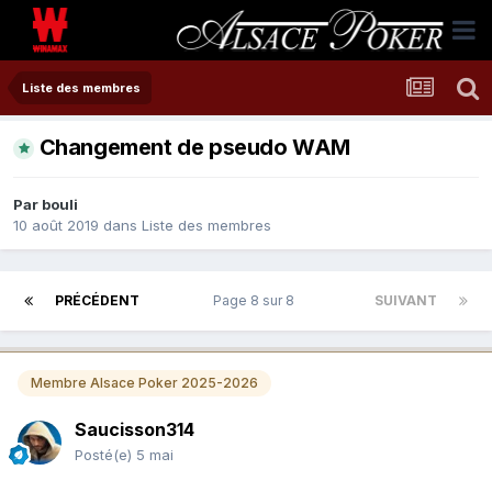
Liste des membres
Changement de pseudo WAM
Par
bouli
10 août 2019
dans
Liste des membres
PRÉCÉDENT
Page 8 sur 8
SUIVANT
Membre Alsace Poker 2025-2026
Saucisson314
Posté(e)
5 mai