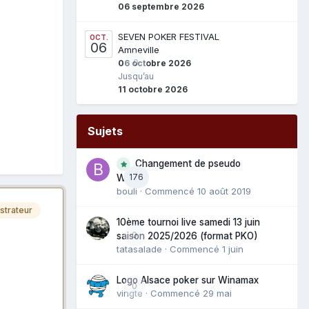
06 septembre 2026
SEVEN POKER FESTIVAL
OCT.
06
Amneville
0
06 octobre 2026
Jusqu’au
11 octobre 2026
Sujets
Changement de pseudo
176
WAM
bouli
· Commencé
10 août 2019
strateur
10ème tournoi live samedi 13 juin
0
saison 2025/2026 (format PKO)
tatasalade
· Commencé
1 juin
Logo Alsace poker sur Winamax
0
vingte
· Commencé
29 mai