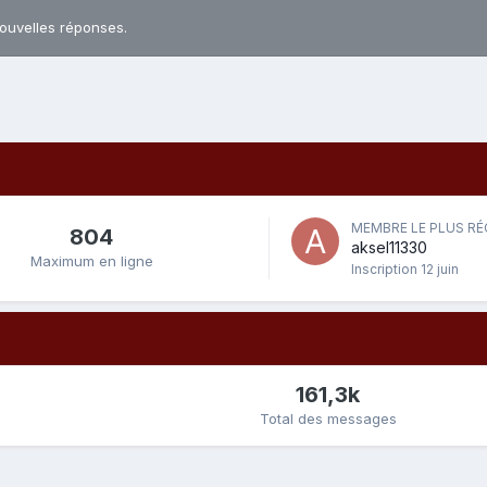
nouvelles réponses.
MEMBRE LE PLUS R
804
aksel11330
Maximum en ligne
Inscription
12 juin
161,3k
Total des messages