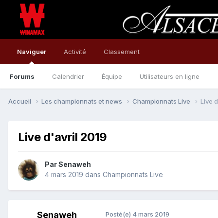
Naviguer
Activité
Classement
Forums
Calendrier
Équipe
Utilisateurs en ligne
Accueil
Les championnats et news
Championnats Live
Live d
Live d'avril 2019
Par
Senaweh
4 mars 2019
dans
Championnats Live
Senaweh
Posté(e)
4 mars 2019