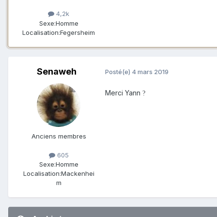
4,2k
Sexe:
Homme
Localisation:
Fegersheim
Senaweh
Posté(e)
4 mars 2019
Merci Yann
?
Anciens membres
605
Sexe:
Homme
Localisation:
Mackenhei
m