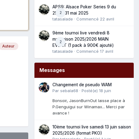
APS9: Alsace Poker Series 9 du
2
25 au 31 mai 2025
tatasalade
· Commencé
22 avril
9ème tournoi live vendredi 8
mai saison 2025/2026 MAIN
2
EVENT (1 pack à 900€ ajouté)
Auteur
tatasalade
· Commencé
17 avril
Messages
Changement de pseudo WAM
Par
sebala68
·
Posté(e)
18 juin
Bonsoir, JasonBurnOut laisse place à
P.Genguigui sur Winamax... Merci par
avance !
10ème tournoi live samedi 13 juin saison
2025/2026 (format PKO)
Par
tatasalade
·
Posté(e)
1 juin