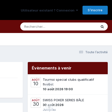
S’inscrire
Utilisateur existant ? Connexion
Toute l’activité
Évènements à venir
Tournoi special clubs qualificatif
AOÛT
10
fivebet
0
10 août 2026 19:00
SWISS POKER SERIES BÂLE
AOÛT
30
30 août 2026
0
Jusqu’au