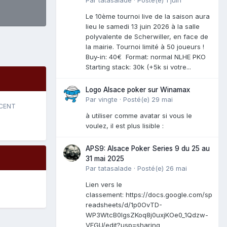
Le 10ème tournoi live de la saison aura
lieu le samedi 13 juin 2026 à la salle
polyvalente de Scherwiller, en face de
la mairie. Tournoi limité à 50 joueurs !
Buy-in: 40€ Format: normal NLHE PKO
Starting stack: 30k (+5k si votre...
Logo Alsace poker sur Winamax
Par
vingte
·
Posté(e)
29 mai
ÉCENT
à utiliser comme avatar si vous le
voulez, il est plus lisible :
APS9: Alsace Poker Series 9 du 25 au
31 mai 2025
Par
tatasalade
·
Posté(e)
26 mai
Lien vers le
classement: https://docs.google.com/sp
readsheets/d/1p0OvTD-
WP3WtcB0lgsZKoq8j0uxjKOe0_1Qdzw-
VFGU/edit?usp=sharing