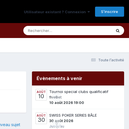
S’inscrire
Utilisateur existant ? Connexion
Toute l’activité
Évènements à venir
Tournoi special clubs qualificatif
AOÛT
10
fivebet
0
10 août 2026 19:00
SWISS POKER SERIES BÂLE
AOÛT
30
30 août 2026
0
veau sujet
Jusqu’au