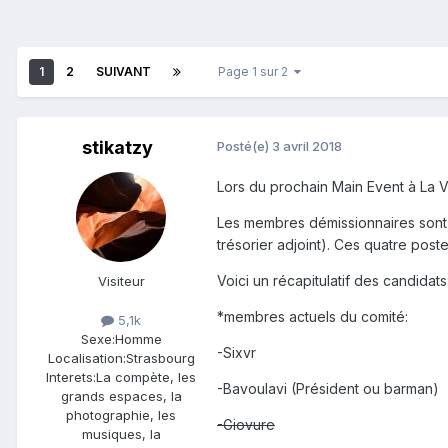
1
2
SUIVANT
Page 1 sur 2
stikatzy
Posté(e)
3 avril 2018
Lors du prochain Main Event à La Va
Les membres démissionnaires sont St
trésorier adjoint). Ces quatre post
Voici un récapitulatif des candidats
Visiteur
*membres actuels du comité:
5,1k
Sexe:
Homme
-Sixvr
Localisation:
Strasbourg
Interets:
La compète, les
-Bavoulavi (Président ou barman)
grands espaces, la
photographie, les
-Giovure
musiques, la