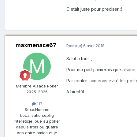
C etait juste pour preciser :)
maxmenace67
Posté(e)
6 avril 2018
Salut a tous ,
Pour ma part j aimerais que alsace
Par contre j aimerais evité les post
Membre Alsace Poker
A bientôt.
2025-2026
117
Sexe:
Homme
Localisation:
epfig
Interets:
je joue au poker
depuis trois ou quatre
ans entre amies et je