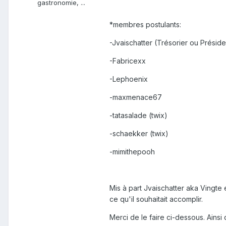
gastronomie, ...
*membres postulants:
-Jvaischatter (Trésorier ou Préside
-Fabricexx
-Lephoenix
-maxmenace67
-tatasalade (twix)
-schaekker (twix)
-mimithepooh
Mis à part Jvaischatter aka Vingte e
ce qu'il souhaitait accomplir.
Merci de le faire ci-dessous. Ains