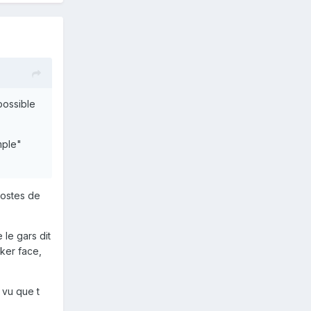
possible
mple"
postes de
 le gars dit
ker face,
 vu que t