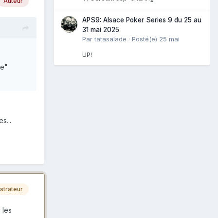
Auteur
APS9: Alsace Poker Series 9 du 25 au
31 mai 2025
Par
tatasalade
·
Posté(e)
25 mai
UP!
le"
s...
strateur
 les