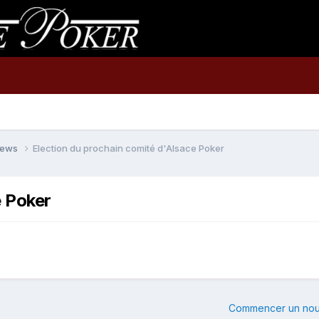
 news
Election du prochain comité d'Alsace Poker
e Poker
Commencer un nou