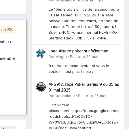
Le 10ème tournoi live de la saison aura
lieu le samedi 13 juin 2026 à la salle
polyvalente de Scherwiller, en face de
la mairie. Tournoi limité à 50 joueurs !
25-2026
Buy-in: 40€ Format: normal NLHE PKO
Starting stack: 30k (+5k si votre...
sible et
Logo Alsace poker sur Winamax
Par
vingte
·
Posté(e)
29 mai
" membre
à utiliser comme avatar si vous le
voulez, il est plus lisible :
APS9: Alsace Poker Series 9 du 25 au
31 mai 2025
Par
tatasalade
·
Posté(e)
26 mai
Lien vers le
classement: https://docs.google.com/sp
readsheets/d/1p0OvTD-
WP3WtcB0lgsZKoq8j0uxjKOe0_1Qdzw-
VFGU/edit?usp=sharing