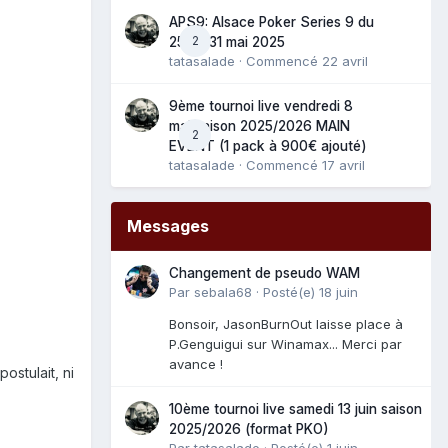
APS9: Alsace Poker Series 9 du
2
25 au 31 mai 2025
tatasalade
· Commencé
22 avril
9ème tournoi live vendredi 8
mai saison 2025/2026 MAIN
2
EVENT (1 pack à 900€ ajouté)
tatasalade
· Commencé
17 avril
Messages
Changement de pseudo WAM
Par
sebala68
·
Posté(e)
18 juin
Bonsoir, JasonBurnOut laisse place à
P.Genguigui sur Winamax... Merci par
avance !
ostulait, ni
10ème tournoi live samedi 13 juin saison
2025/2026 (format PKO)
Par
tatasalade
·
Posté(e)
1 juin