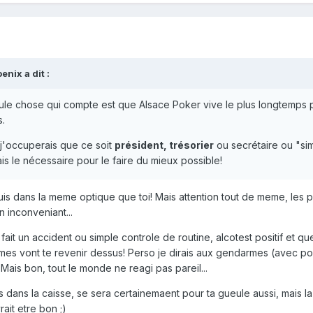
oenix
a dit :
seule chose qui compte est que Alsace Poker vive le plus longtemps 
s.
j'occuperais que ce soit
président, trésorier
ou secrétaire ou "si
is le nécessaire pour le faire du mieux possible!
suis dans la meme optique que toi! Mais attention tout de meme, les 
n inconveniant...
fait un accident ou simple controle de routine, alcotest positif et que
rmes vont te revenir dessus! Perso je dirais aux gendarmes (avec po
 Mais bon, tout le monde ne reagi pas pareil...
s dans la caisse, se sera certainemaent pour ta gueule aussi, mais la
ait etre bon ;)