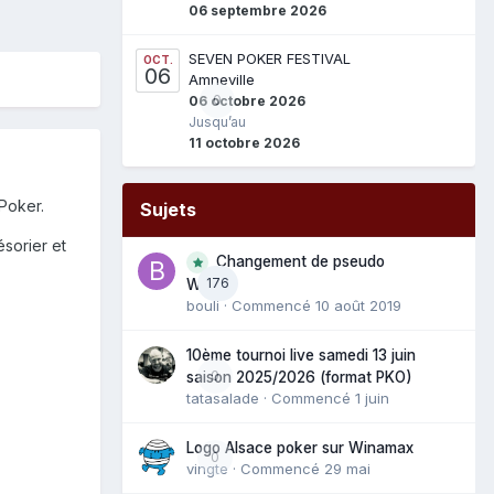
06 septembre 2026
SEVEN POKER FESTIVAL
OCT.
06
Amneville
0
06 octobre 2026
Jusqu’au
11 octobre 2026
 Poker.
Sujets
ésorier et
Changement de pseudo
176
WAM
bouli
· Commencé
10 août 2019
10ème tournoi live samedi 13 juin
0
saison 2025/2026 (format PKO)
tatasalade
· Commencé
1 juin
Logo Alsace poker sur Winamax
0
vingte
· Commencé
29 mai