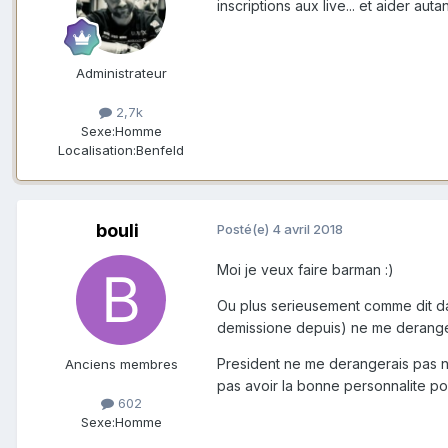
inscriptions aux live... et aider auta
Administrateur
2,7k
Sexe:
Homme
Localisation:
Benfeld
bouli
Posté(e)
4 avril 2018
Moi je veux faire barman :)
Ou plus serieusement comme dit dans
demissione depuis) ne me derange
President ne me derangerais pas no
Anciens membres
pas avoir la bonne personnalite pour
602
Sexe:
Homme