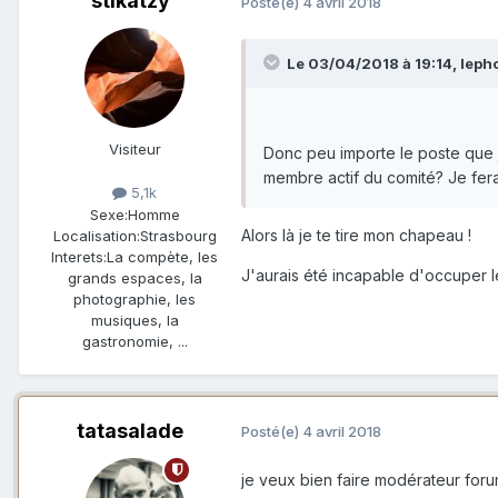
stikatzy
Posté(e)
4 avril 2018
Le 03/04/2018 à 19:14,
leph
Visiteur
Donc peu importe le poste que j
membre actif du comité? Je fera
5,1k
Sexe:
Homme
Alors là je te tire mon chapeau !
Localisation:
Strasbourg
Interets:
La compète, les
J'aurais été incapable d'occuper le
grands espaces, la
photographie, les
musiques, la
gastronomie, ...
tatasalade
Posté(e)
4 avril 2018
je veux bien faire modérateur foru