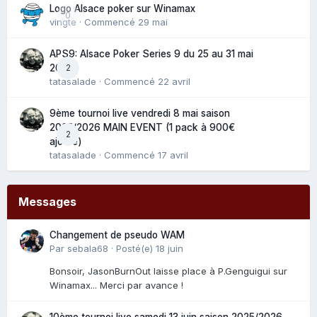
Logo Alsace poker sur Winamax
0
vingte
· Commencé
29 mai
APS9: Alsace Poker Series 9 du 25 au 31 mai
2
2025
tatasalade
· Commencé
22 avril
9ème tournoi live vendredi 8 mai saison
2025/2026 MAIN EVENT (1 pack à 900€
2
ajouté)
tatasalade
· Commencé
17 avril
Messages
Changement de pseudo WAM
Par
sebala68
·
Posté(e)
18 juin
Bonsoir, JasonBurnOut laisse place à P.Genguigui sur
Winamax... Merci par avance !