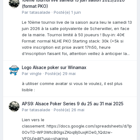
10ème tournoi live samedi 13 juin saison 2025/2026
(format PKO)
Par
tatasalade
·
Posté(e)
1 juin
Le 10ème tournoi live de la saison aura lieu le samedi 13
juin 2026 à la salle polyvalente de Scherwiller, en face
de la mairie. Tournoi limité à 50 joueurs ! Buy-in: 40€
Format: normal NLHE PKO Starting stack: 30k (+5k si
votre inscription est prise avant 17h50, heure
d'inscription faisant foi, attention veillez à anticiper la...
Logo Alsace poker sur Winamax
Par
vingte
·
Posté(e)
29 mai
à utiliser comme avatar si vous le voulez, il est plus
lisible :
APS9: Alsace Poker Series 9 du 25 au 31 mai 2025
Par
tatasalade
·
Posté(e)
26 mai
Lien vers le
classement: https://docs.google.com/spreadsheets/d/1p
0OvTD-WP3WtcB0lgsZKoq8j0uxjKOe0_1Qdzw-
VFGU/edit?usp=sharing