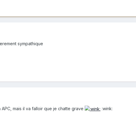
ulierement sympathique
APC, mais il va falloir que je chatte grave
:wink: