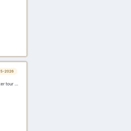
25-2026
 tour ....