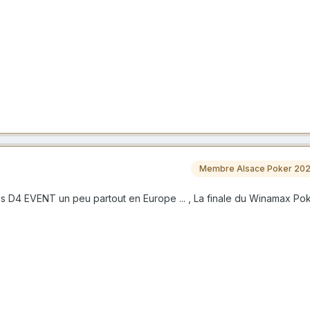
Membre Alsace Poker 20
es D4 EVENT un peu partout en Europe ... , La finale du Winamax Poker