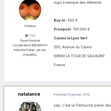
oups il manque des éléments
Vendredi 10 au Dimanche 12 févrie
Buy-in :
500 €
Visiteur
Prizepool :
100.000 €
759
Casino le Lyon Vert
Sexe:
Homme
Localisation:
BRUMATH
200, Avenue du Casino
Interets:
Poker, jet ski,
chouilles,
69890 LA TOUR DE SALVAGNY
France
Tél : 04 42 59 69 00
natalance
Posté(e)
12 janvier 2012
yep, c'est un Partouche poker deep 