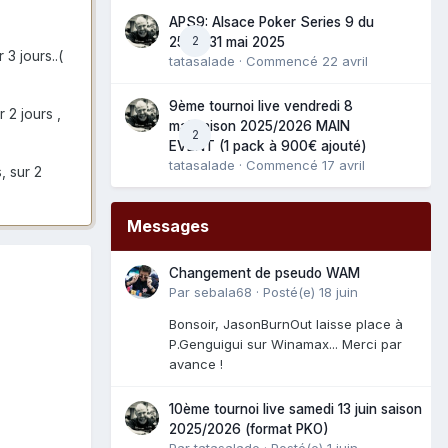
APS9: Alsace Poker Series 9 du
2
25 au 31 mai 2025
3 jours..(
tatasalade
· Commencé
22 avril
9ème tournoi live vendredi 8
 2 jours ,
mai saison 2025/2026 MAIN
2
EVENT (1 pack à 900€ ajouté)
tatasalade
· Commencé
17 avril
, sur 2
Messages
Changement de pseudo WAM
Par
sebala68
·
Posté(e)
18 juin
Bonsoir, JasonBurnOut laisse place à
P.Genguigui sur Winamax... Merci par
avance !
10ème tournoi live samedi 13 juin saison
2025/2026 (format PKO)
Par
tatasalade
·
Posté(e)
1 juin