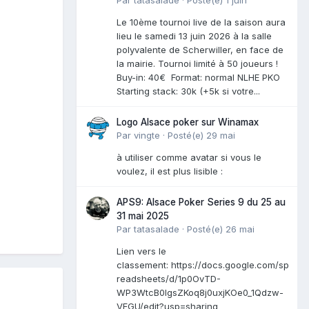
Le 10ème tournoi live de la saison aura
lieu le samedi 13 juin 2026 à la salle
polyvalente de Scherwiller, en face de
la mairie. Tournoi limité à 50 joueurs !
Buy-in: 40€ Format: normal NLHE PKO
Starting stack: 30k (+5k si votre...
Logo Alsace poker sur Winamax
Par
vingte
·
Posté(e)
29 mai
à utiliser comme avatar si vous le
voulez, il est plus lisible :
APS9: Alsace Poker Series 9 du 25 au
31 mai 2025
Par
tatasalade
·
Posté(e)
26 mai
Lien vers le
classement: https://docs.google.com/sp
readsheets/d/1p0OvTD-
WP3WtcB0lgsZKoq8j0uxjKOe0_1Qdzw-
VFGU/edit?usp=sharing