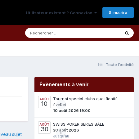
S’inscrire
Utilisateur existant ? Connexion
Toute l’activité
Évènements à venir
Tournoi special clubs qualificatif
AOÛT
10
fivebet
0
10 août 2026 19:00
SWISS POKER SERIES BÂLE
AOÛT
30
30 août 2026
0
veau sujet
Jusqu’au