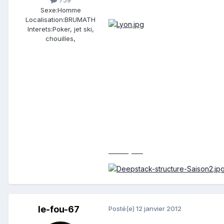
759
Prizepool :
100.000 €
Sexe:
Homme
Localisation:
BRUMATH
Interets:
Poker, jet ski,
chouilles,
Casino le Lyon Vert
200, Avenue du Casino
69890 LA TOUR DE SALVAGNY
France
Tél : 04 42 59 69 00
Structures des Tournois :
Téléchargez ici
le-fou-67
Posté(e)
12 janvier 2012