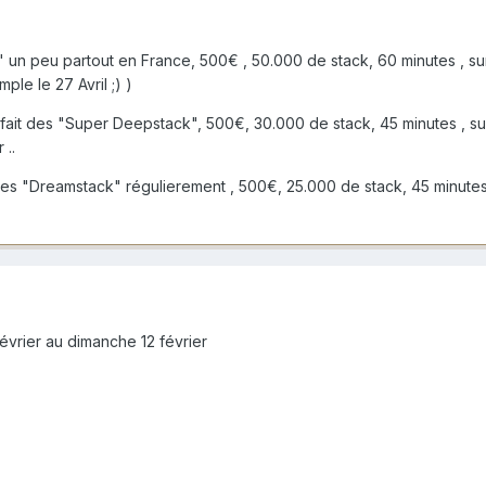
n peu partout en France, 500€ , 50.000 de stack, 60 minutes , sur 
e le 27 Avril ;) )
 fait des "Super Deepstack", 500€, 30.000 de stack, 45 minutes , sur
 ..
des "Dreamstack" régulierement , 500€, 25.000 de stack, 45 minutes
février au dimanche 12 février