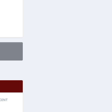
ÉCENT