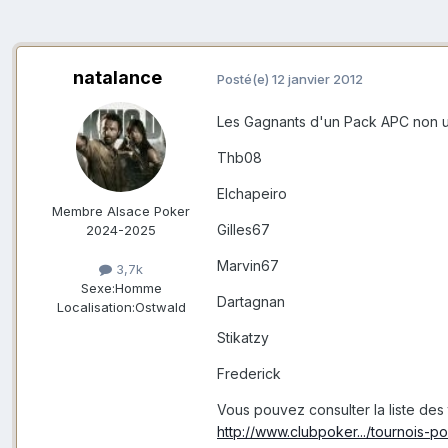
natalance
Posté(e)
12 janvier 2012
Les Gagnants d'un Pack APC non uti
Thb08
Elchapeiro
Membre Alsace Poker
Gilles67
2024-2025
Marvin67
3,7k
Sexe:
Homme
Dartagnan
Localisation:
Ostwald
Stikatzy
Frederick
Vous pouvez consulter la liste des t
http://www.clubpoker.../tournois-p