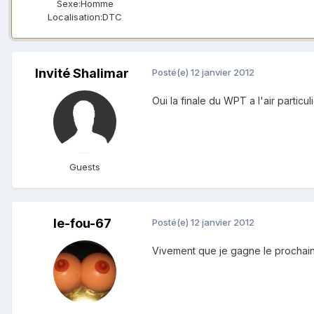
Sexe:
Homme
Localisation:
DTC
Invité Shalimar
Posté(e)
12 janvier 2012
Oui la finale du WPT a l'air partic
Guests
le-fou-67
Posté(e)
12 janvier 2012
Vivement que je gagne le prochain 