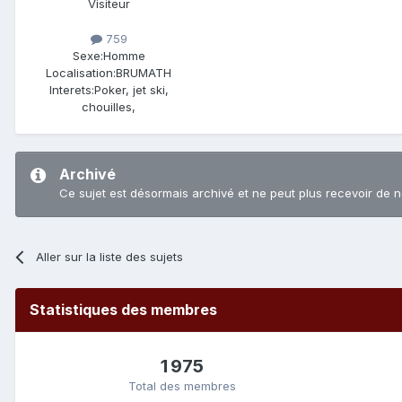
Visiteur
759
Sexe:
Homme
Localisation:
BRUMATH
Interets:
Poker, jet ski,
chouilles,
Archivé
Ce sujet est désormais archivé et ne peut plus recevoir de 
Aller sur la liste des sujets
Statistiques des membres
1 975
Total des membres