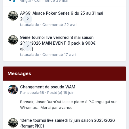
vingte
· Commencé
29 mai
APS9: Alsace Poker Series 9 du 25 au 31 mai
2
2025
tatasalade
· Commencé
22 avril
9ème tournoi live vendredi 8 mai saison
2025/2026 MAIN EVENT (1 pack à 900€
2
ajouté)
tatasalade
· Commencé
17 avril
Messages
Changement de pseudo WAM
Par
sebala68
·
Posté(e)
18 juin
Bonsoir, JasonBurnOut laisse place à P.Genguigui sur
Winamax... Merci par avance !
10ème tournoi live samedi 13 juin saison 2025/2026
(format PKO)