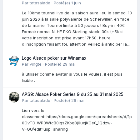
Par
tatasalade
·
Posté(e)
1 juin
Le 10ème tournoi live de la saison aura lieu le samedi 13
juin 2026 à la salle polyvalente de Scherwiller, en face
de la mairie. Tournoi limité à 50 joueurs ! Buy-in: 40€
Format: normal NLHE PKO Starting stack: 30k (+5k si
votre inscription est prise avant 17h50, heure
d'inscription faisant foi, attention veillez à anticiper la...
Logo Alsace poker sur Winamax
Par
vingte
·
Posté(e)
29 mai
à utiliser comme avatar si vous le voulez, il est plus
lisible :
APS9: Alsace Poker Series 9 du 25 au 31 mai 2025
Par
tatasalade
·
Posté(e)
26 mai
Lien vers le
classement: https://docs.google.com/spreadsheets/d/1p
0OvTD-WP3WtcB0lgsZKoq8j0uxjKOe0_1Qdzw-
VFGU/edit?usp=sharing