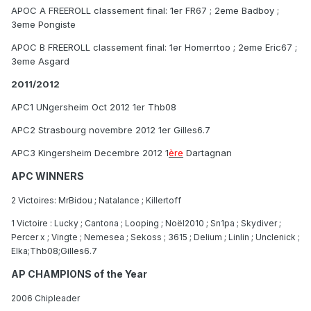
APOC A FREEROLL classement final: 1er FR67 ; 2eme Badboy ;
3eme Pongiste
APOC B FREEROLL classement final: 1er Homerrtoo ; 2eme Eric67 ;
3eme Asgard
2011/2012
APC1 UNgersheim Oct 2012 1er Thb08
APC2 Strasbourg novembre 2012 1er Gilles6.7
APC3 Kingersheim Decembre 2012 1
ère
Dartagnan
APC WINNERS
2 Victoires: MrBidou ; Natalance ; Killertoff
1 Victoire : Lucky ; Cantona ; Looping ; Noël2010 ; Sn1pa ; Skydiver ;
Percer x ; Vingte ; Nemesea ; Sekoss ; 3615 ; Delium ; Linlin ; Unclenick ;
;Thb08;Gilles6.7
Elka
AP CHAMPIONS of the Year
2006 Chipleader