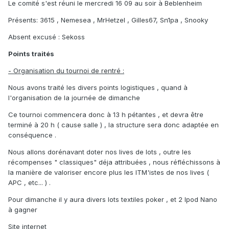
Le comité s'est réuni le mercredi 16 09 au soir à Beblenheim
Présents: 3615 , Nemesea , MrHetzel , Gilles67, Sn1pa , Snooky
Absent excusé : Sekoss
Points traités
- Organisation du tournoi de rentré :
Nous avons traité les divers points logistiques , quand à
l'organisation de la journée de dimanche
Ce tournoi commencera donc à 13 h pétantes , et devra être
terminé à 20 h ( cause salle ) , la structure sera donc adaptée en
conséquence .
Nous allons dorénavant doter nos lives de lots , outre les
récompenses " classiques" déja attribuées , nous réfléchissons à
la manière de valoriser encore plus les ITM'istes de nos lives (
APC , etc... ) .
Pour dimanche il y aura divers lots textiles poker , et 2 Ipod Nano
à gagner
Site internet