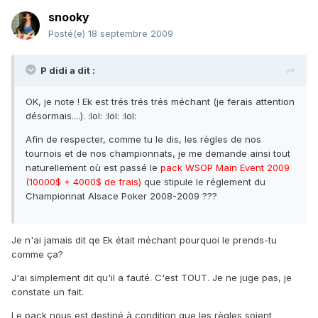
snooky
Posté(e)
18 septembre 2009
P didi a dit :
OK, je note ! Ek est trés trés trés méchant (je ferais attention
désormais....). :lol: :lol: :lol:
Afin de respecter, comme tu le dis, les règles de nos
tournois et de nos championnats, je me demande ainsi tout
naturellement où est passé le
pack WSOP Main Event 2009
(10000$ + 4000$ de frais)
que stipule le réglement du
Championnat Alsace Poker 2008-2009 ???
Je n'ai jamais dit qe Ek était méchant pourquoi le prends-tu
comme ça?
J'ai simplement dit qu'il a fauté. C'est TOUT. Je ne juge pas, je
constate un fait.
Le pack nous est destiné à condition que les règles soient