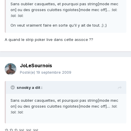
Sans oublier casquettes, et pourquoi pas string[mode mec
on] ou des grosses culottes rigolotes[mode mec off].... :lol:
:lol: :lol:
On veut vraiment faire en sorte qu'il y ait de tout. ;) ;)
A quand le strip poker live dans cette assoce ??
JoLeSournois
Posté(e)
19 septembre 2009
snooky a dit :
Sans oublier casquettes, et pourquoi pas string[mode mec
on] ou des grosses culottes rigolotes[mode mec off].... :lol:
:lol: :lol:
:D :D :D :lol: :lol: :lol: