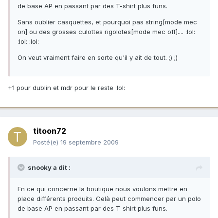
de base AP en passant par des T-shirt plus funs.
Sans oublier casquettes, et pourquoi pas string[mode mec
on] ou des grosses culottes rigolotes[mode mec off].... :lol:
:lol: :lol:
On veut vraiment faire en sorte qu'il y ait de tout. ;) ;)
+1 pour dublin et mdr pour le reste :lol:
titoon72
Posté(e)
19 septembre 2009
snooky a dit :
En ce qui concerne la boutique nous voulons mettre en
place différents produits. Celà peut commencer par un polo
de base AP en passant par des T-shirt plus funs.