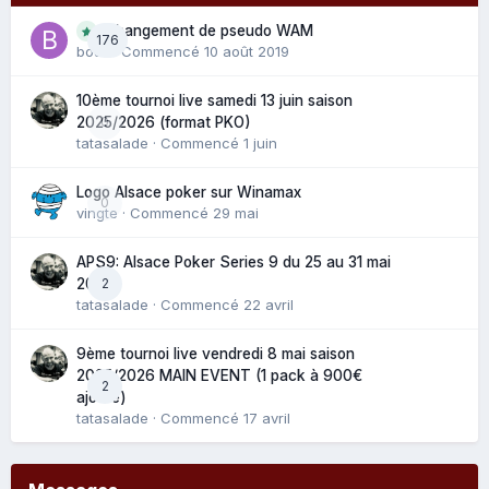
Changement de pseudo WAM
176
bouli
· Commencé
10 août 2019
10ème tournoi live samedi 13 juin saison
0
2025/2026 (format PKO)
tatasalade
· Commencé
1 juin
Logo Alsace poker sur Winamax
0
vingte
· Commencé
29 mai
APS9: Alsace Poker Series 9 du 25 au 31 mai
2
2025
tatasalade
· Commencé
22 avril
9ème tournoi live vendredi 8 mai saison
2025/2026 MAIN EVENT (1 pack à 900€
2
ajouté)
tatasalade
· Commencé
17 avril