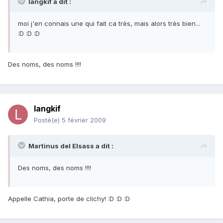
langkif a dit :
moi j'en connais une qui fait ca très, mais alors très bien...
:D :D :D
Des noms, des noms !!!!
langkif
Posté(e)
5 février 2009
Martinus del Elsass a dit :
Des noms, des noms !!!!
Appelle Cathia, porte de clichy! :D :D :D