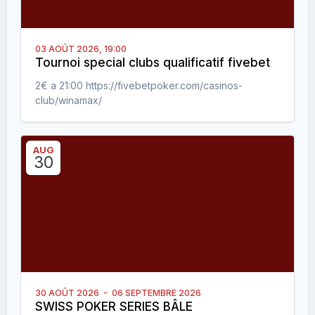
03 AOÛT 2026,
19:00
Tournoi special clubs qualificatif fivebet
2€ a 21:00 https://fivebetpoker.com/casinos-
club/winamax/
AUG
30
30 AOÛT 2026
-
06 SEPTEMBRE 2026
SWISS POKER SERIES BÂLE