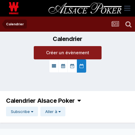
Calendrier
Calendrier
Créer un évènement
Calendrier Alsace Poker
Subscribe
Aller à